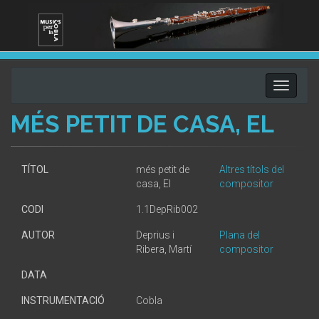
Toggle
navigati
MÉS PETIT DE CASA, EL
TÍTOL
més petit de
Altres títols del
casa, El
compositor
CODI
1.1DepRib002
AUTOR
Deprius i
Plana del
Ribera, Martí
compositor
DATA
INSTRUMENTACIÓ
Cobla