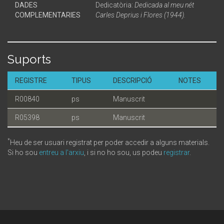
DADES
Dedicatòria:
Dedicada al meu nét
COMPLEMENTARIES
Carles Deprius i Flores (1944).
Suports
REGISTRE
TIPUS
DESCRIPCIÓ
NOTES
R00840
ps
Manuscrit
R05398
ps
Manuscrit
*
Heu de ser usuari registrat per poder accedir a alguns materials.
Si ho sou
entreu a l'arxiu
, i si no ho sou, us podeu
registrar
.