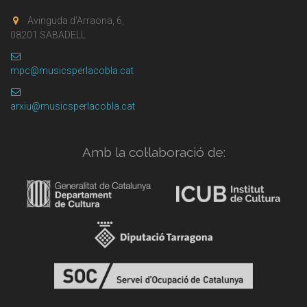
Avinguda d'Arraona, 6,
08201 SABADELL
mpc@musicsperlacobla.cat
arxiu@musicsperlacobla.cat
Amb la col·laboració de: