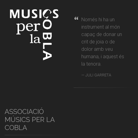
Només hi ha un
instrument al món
capaç de donar un
crit de joia o de
dolor amb veu
humana, i aquest és
la tenora.
JULI GARRETA
ASSOCIACIÓ
MÚSICS PER LA
COBLA