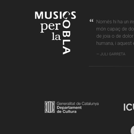
Només hi ha un in
món capaç de don
de joia o de dolo
humana, i aquest é
JULI GARRETA