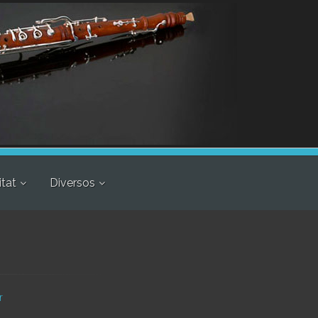
itat
Diversos
r