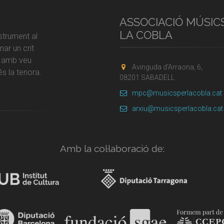
ASSOCIACIÓ MÚSIC
LA COBLA
strument al
ar un crit
r amb veu
Avinguda d'Arraona, 6,
s la tenora.
08201 SABADELL
mpc@musicsperlacobla.cat
arxiu@musicsperlacobla.cat
Amb la col·laboració de: