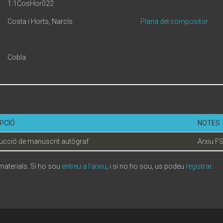
1.1CosHor022
Costa i Horts, Narcís
Plana del compositor
Cobla
PCIÓ
NOTES
cció de manuscrit autògraf
Arxiu F
 materials. Si ho sou
entreu a l'arxiu
, i si no ho sou, us podeu
registrar
.