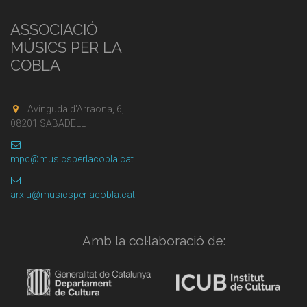
ASSOCIACIÓ
MÚSICS PER LA
COBLA
Avinguda d'Arraona, 6,
08201 SABADELL
mpc@musicsperlacobla.cat
arxiu@musicsperlacobla.cat
Amb la col·laboració de: