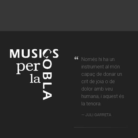
Només hi ha un
instrument al món
capaç de donar un
crit de joia o de
dolor amb veu
humana, i aquest és
la tenora.
JULI GARRETA