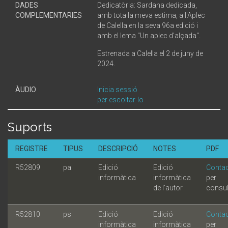
DADES
Dedicatòria: Sardana dedicada,
COMPLEMENTARIES
amb tota la meva estima, a l'Aplec
de Calella en la seva 96a edició i
amb el lema "Un aplec d'alçada".
Estrenada a Calella el 2 de juny de
2024.
ÀUDIO
Inicia sessió
per escoltar-lo
Suports
REGISTRE
TIPUS
DESCRIPCIÓ
NOTES
PDF
R52809
pa
Edició
Edició
Contac
informàtica
informàtica
per
de l'autor
consul
R52810
ps
Edició
Edició
Contac
informàtica
informàtica
per