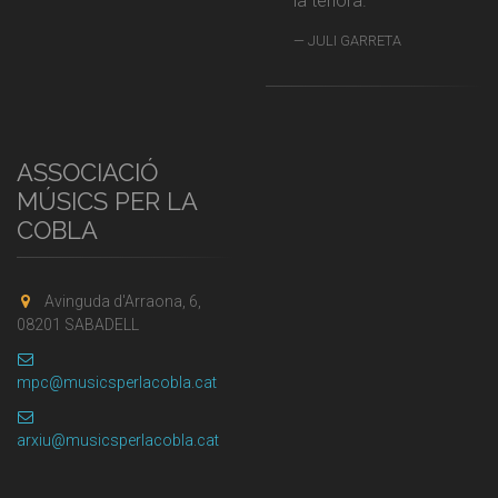
la tenora.
JULI GARRETA
ASSOCIACIÓ
MÚSICS PER LA
COBLA
Avinguda d'Arraona, 6,
08201 SABADELL
mpc@musicsperlacobla.cat
arxiu@musicsperlacobla.cat