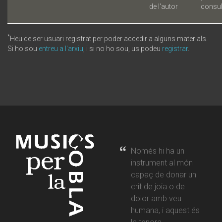
de l'autor
consul
*
Heu de ser usuari registrat per poder accedir a alguns materials.
Si ho sou
entreu a l'arxiu
, i si no ho sou, us podeu
registrar
.
Només hi ha un
instrument al món
capaç de donar un
crit de joia o de
dolor amb veu
humana, i aquest és