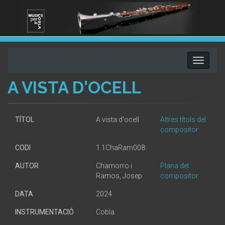
Toggle
navigati
A VISTA D'OCELL
TÍTOL
A vista d'ocell
Altres títols del
compositor
CODI
1.1ChaRam008
AUTOR
Chamorro i
Plana del
Ramos, Josep
compositor
DATA
2024
INSTRUMENTACIÓ
Cobla