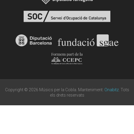
Copyright © 2026 Músics per la Cobla. Manteniment:
Onabitz
. Tots
els drets reservats