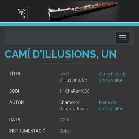
Toggle
navigati
CAMÍ D'IL·LUSIONS, UN
TÍTOL
camí
Altres títols del
d'il·lusions, Un
compositor
CODI
1.1ChaRam006
AUTOR
Chamorro i
Plana del
Ramos, Josep
compositor
DATA
2009
INSTRUMENTACIÓ
Cobla