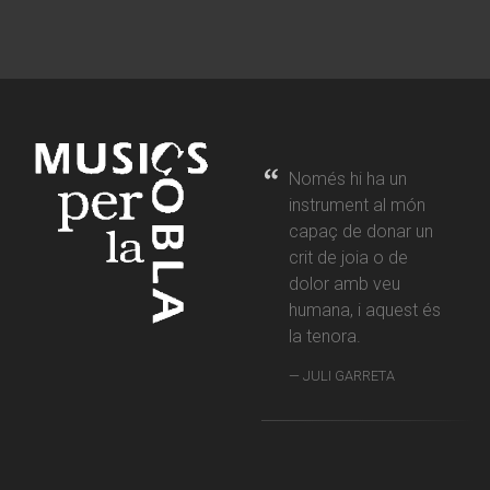
Només hi ha un
instrument al món
capaç de donar un
crit de joia o de
dolor amb veu
humana, i aquest és
la tenora.
JULI GARRETA