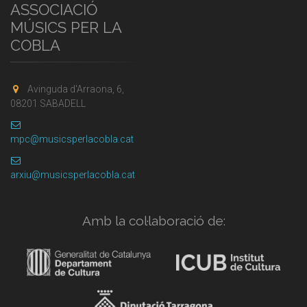
ASSOCIACIÓ
MÚSICS PER LA
COBLA
Avinguda d'Arraona, 6,
08201 SABADELL
mpc@musicsperlacobla.cat
arxiu@musicsperlacobla.cat
Amb la col·laboració de: