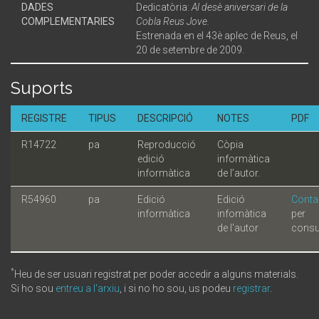
DADES
Dedicatòria:
Al desè aniversari de la
COMPLEMENTARIES
Cobla Reus Jove.
Estrenada en el 43è aplec de Reus, el
20 de setembre de 2009.
Suports
REGISTRE
TIPUS
DESCRIPCIÓ
NOTES
PDF
R14722
pa
Reproducció
Còpia
edició
informàtica
informàtica
de l’autor.
R54960
pa
Edició
Edició
Conta
informàtica
infomàtica
per
de l'autor
consu
*
Heu de ser usuari registrat per poder accedir a alguns materials.
Si ho sou
entreu a l'arxiu
, i si no ho sou, us podeu
registrar
.