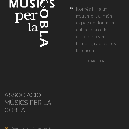
Només hi ha un
instrument al món
capaç de donar un
crit de joia o de
dolor amb veu
humana, i aquest és
la tenora.
JULI GARRETA
ASSOCIACIÓ
MÚSICS PER LA
COBLA
Avinguda d'Arraona, 6,