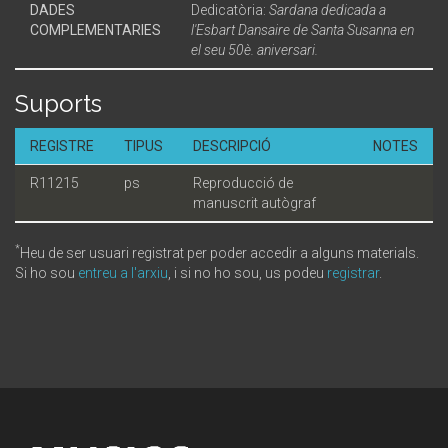
DADES
Dedicatòria:
Sardana dedicada a
COMPLEMENTARIES
l'Esbart Dansaire de Santa Susanna en
el seu 50è. aniversari.
Suports
REGISTRE
TIPUS
DESCRIPCIÓ
NOTES
R11215
ps
Reproducció de
manuscrit autògraf
*
Heu de ser usuari registrat per poder accedir a alguns materials.
Si ho sou
entreu a l'arxiu
, i si no ho sou, us podeu
registrar
.