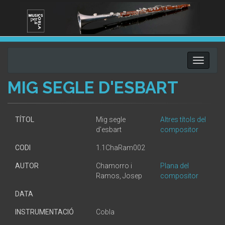
Toggle
navigati
MIG SEGLE D'ESBART
TÍTOL
Mig segle
Altres títols del
d'esbart
compositor
CODI
1.1ChaRam002
AUTOR
Chamorro i
Plana del
Ramos, Josep
compositor
DATA
INSTRUMENTACIÓ
Cobla