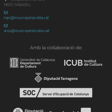
08201 SABADELL
mpc@musicsperlacobla.cat
arxiu@musicsperlacobla.cat
Amb la col·laboració de: