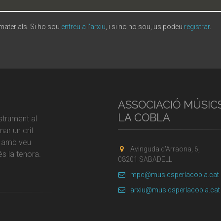
 materials. Si ho sou
entreu a l'arxiu
, i si no ho sou, us podeu
registrar
.
ASSOCIACIÓ MÚSIC
LA COBLA
strument al
ar un crit
r amb veu
Avinguda d'Arraona, 6,
s la tenora.
08201 SABADELL
mpc@musicsperlacobla.cat
arxiu@musicsperlacobla.cat