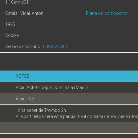
1.1CatVid011
Català i Vidal, Antoni
Plana del compositor
1925
Cobla+
Versió per a piano:
1.3CatVid004
.
NOTES
Arxiu ACFB - Còpia: Jordi Sala i Masip.
it
Arxiu FSB
Hi ha paper de Trombó 2n.
A la part del darrera està parcialment copiada de nou per en Jo