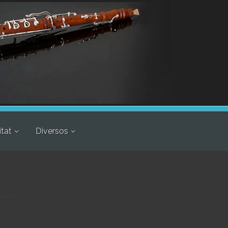
itat
Diversos
r