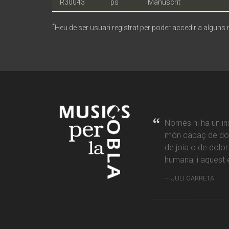
R30043
ps
Manuscrit
*
Heu de ser usuari registrat per poder accedir a alguns
Només hi ha un in
món capaç de don
de joia o de dolo
humana, i aquest é
JULI GARRETA