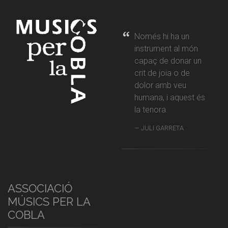
Només hi ha un
instrument al món
capaç de donar un
crit de joia o de
dolor amb veu
humana, i aquest és
la tenora.
JULI GARRETA
ASSOCIACIÓ
MÚSICS PER LA
COBLA