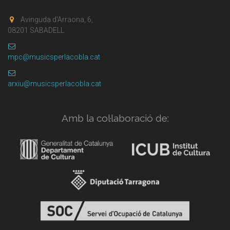
Avinguda d'Arraona, 6,
08201 SABADELL
mpc@musicsperlacobla.cat
arxiu@musicsperlacobla.cat
Amb la col·laboració de: