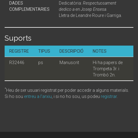
DADES
Dedicatòria:
Respectuosament
COMPLEMENTARIES
dedico a en Josep Ensesa.
Lletra de Leandre Roure i Garriga.
Suports
REGISTRE
TIPUS
DESCRIPCIÓ
NOTES
R32446
ps
Manuscrit
Hi ha papers de
Trompeta 3r. i
Trombó 2n.
*
Heu de ser usuari registrat per poder accedir a alguns materials.
Si ho sou
entreu a l'arxiu
, i si no ho sou, us podeu
registrar
.