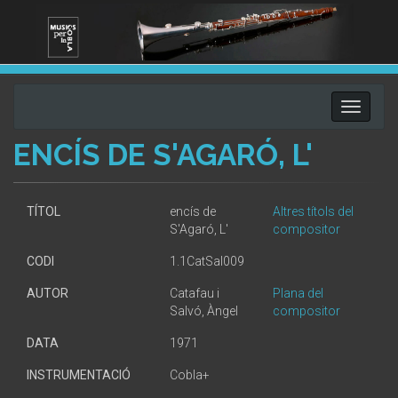
Toggle
navigati
ENCÍS DE S'AGARÓ, L'
TÍTOL
encís de
Altres títols del
S'Agaró, L'
compositor
CODI
1.1CatSal009
AUTOR
Catafau i
Plana del
Salvó, Àngel
compositor
DATA
1971
INSTRUMENTACIÓ
Cobla+