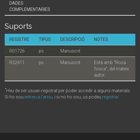
DADES
COMPLEMENTARIES
Suports
REGISTRE
TIPUS
DESCRIPCIÓ
NOTES
R01726
ps
Manuscrit
R32411
ps
Manuscrit
Està amb “Roca
fosca”, del mateix
autor.
*
Heu de ser usuari registrat per poder accedir a alguns materials.
Si ho sou
entreu a l'arxiu
, i si no ho sou, us podeu
registrar
.