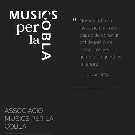
Només hi ha un
instrument al món
capaç de donar un
crit de joia o de
dolor amb veu
humana, i aquest és
la tenora.
JULI GARRETA
ASSOCIACIÓ
MÚSICS PER LA
COBLA