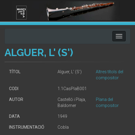
Toggle
navigati
ALGUER, L' (S')
TÍTOL
Alguer, L' (S')
Altres títols del
compositor
CODI
1.1CasPlaB001
AUTOR
Castelló i Plaja,
Plana del
Baldomer
compositor
DATA
1949
INSTRUMENTACIÓ
Cobla