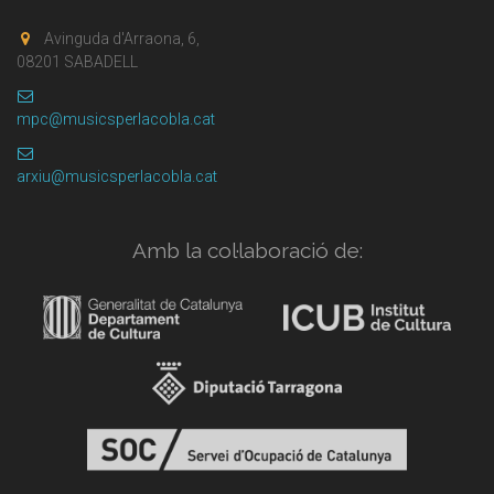
Avinguda d'Arraona, 6,
08201 SABADELL
mpc@musicsperlacobla.cat
arxiu@musicsperlacobla.cat
Amb la col·laboració de: