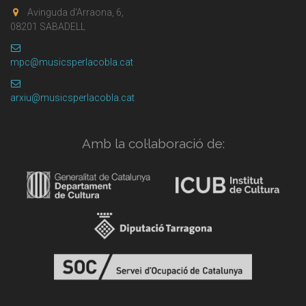
Avinguda d'Arraona, 6,
08201 SABADELL
mpc@musicsperlacobla.cat
arxiu@musicsperlacobla.cat
Amb la col·laboració de: