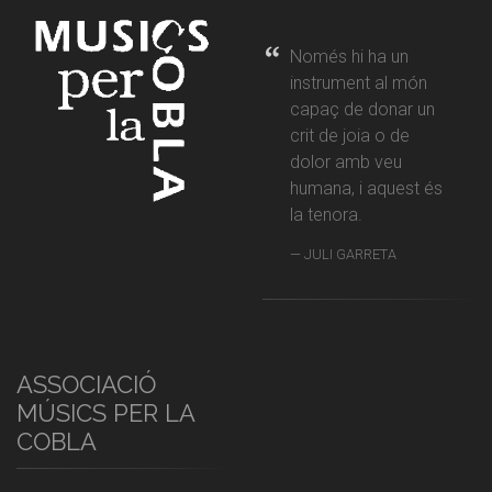
Només hi ha un
instrument al món
capaç de donar un
crit de joia o de
dolor amb veu
humana, i aquest és
la tenora.
JULI GARRETA
ASSOCIACIÓ
MÚSICS PER LA
COBLA