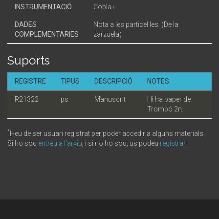
INSTRUMENTACIÓ
Cobla+
DADES
Nota a les particel·les: (De la
COMPLEMENTARIES
zarzuela)
Suports
REGISTRE
TIPUS
DESCRIPCIÓ
NOTES
R21322
ps
Manuscrit
Hi ha paper de
Trombó 2n.
*
Heu de ser usuari registrat per poder accedir a alguns materials.
Si ho sou
entreu a l'arxiu
, i si no ho sou, us podeu
registrar
.