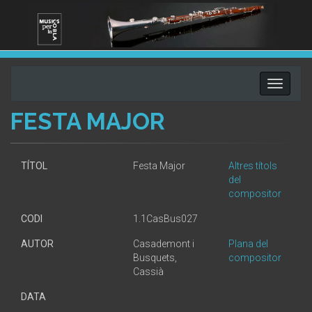
Toggle
navigati
FESTA MAJOR
TÍTOL
Festa Major
Altres títols
del
compositor
CODI
1.1CasBus027
AUTOR
Casademont i
Plana del
Busquets,
compositor
Cassià
DATA