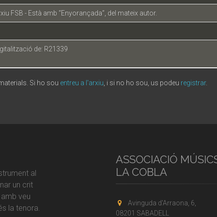
xiu FSB - Està amb “Enyorançada”, del mateix autor.
gitalització de: R21339
 materials. Si ho sou
entreu a l'arxiu
, i si no ho sou, us podeu
registrar
.
ASSOCIACIÓ MÚSIC
LA COBLA
strument al
ar un crit
r amb veu
Avinguda d'Arraona, 6,
s la tenora.
08201 SABADELL