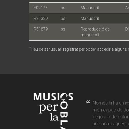
F02177
ps
Manuscrit
Ar
R21339
ps
Manuscrit
R51879
ps
Reproducció de
Di
manuscrit
*
Heu de ser usuari registrat per poder accedir a alguns
Només hi ha un in
món capaç de don
de joia o de dolo
humana, i aquest é