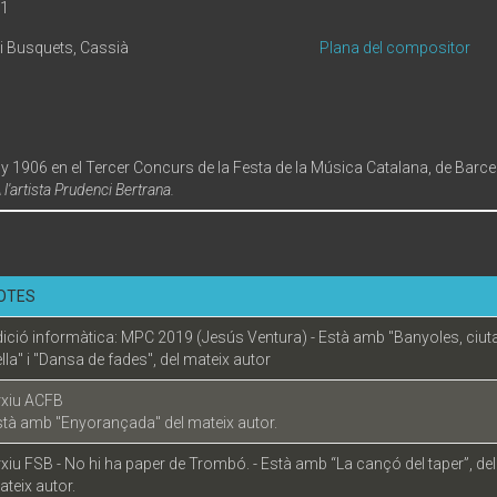
21
 Busquets, Cassià
Plana del compositor
y 1906 en el Tercer Concurs de la Festa de la Música Catalana, de Barce
 l'artista Prudenci Bertrana.
OTES
ició informàtica: MPC 2019 (Jesús Ventura) - Està amb "Banyoles, ciut
lla" i "Dansa de fades", del mateix autor
rxiu ACFB
stà amb "Enyorançada" del mateix autor.
xiu FSB - No hi ha paper de Trombó. - Està amb “La cançó del taper”, del
teix autor.