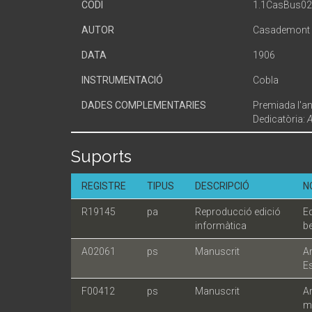
CODI
1.1CasBus0
AUTOR
Casademont i
DATA
1906
INSTRUMENTACIÓ
Cobla
DADES COMPLEMENTARIES
Premiada l'an
Dedicatòria:
A
Suports
REGISTRE
TIPUS
DESCRIPCIÓ
N
R19145
pa
Reproducció edició
Ed
informàtica
be
A02061
ps
Manuscrit
A
E
F00412
ps
Manuscrit
Ar
ma