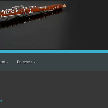
itat
Diversos
or