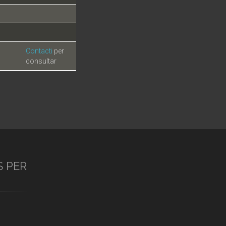
Contacti
per
consultar
S PER