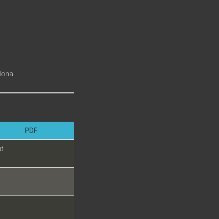
lona.
PDF
at