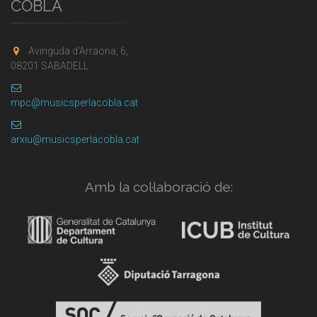
COBLA
Avinguda d'Arraona, 6,
08201 SABADELL
mpc@musicsperlacobla.cat
arxiu@musicsperlacobla.cat
Amb la col·laboració de: