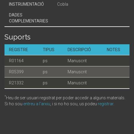
INSTRUMENTACIÓ
Cobla
DADES
COMPLEMENTARIES
Suports
REGISTRE
TIPUS
DESCRIPCIÓ
NOTES
R01164
ps
Manuscrit
R05399
ps
Manuscrit
R21332
ps
Manuscrit
*
Heu de ser usuari registrat per poder accedir a alguns materials.
Si ho sou
entreu a l'arxiu
, i si no ho sou, us podeu
registrar
.