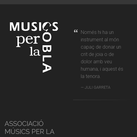
Només hi ha un
instrument al món
capaç de donar un
crit de joia o de
dolor amb veu
humana, i aquest és
la tenora.
JULI GARRETA
ASSOCIACIÓ
MÚSICS PER LA