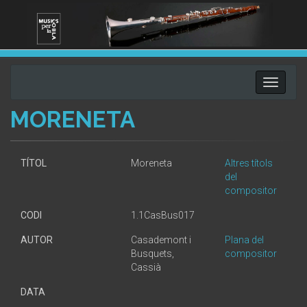
Toggle
navigati
MORENETA
TÍTOL
Moreneta
Altres títols
del
compositor
CODI
1.1CasBus017
AUTOR
Casademont i
Plana del
Busquets,
compositor
Cassià
DATA