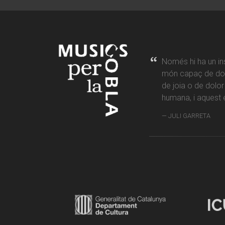
Només hi ha un in
món capaç de don
de joia o de dolo
humana, i aquest é
JULI GARRETA