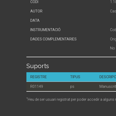
CODI
1.
AUTOR
Cas
DATA
INSTRUMENTACIÓ
Cob
DADES COMPLEMENTARIES
Ori
No 
Suports
REGISTRE
TIPUS
DESCRIPC
R01149
ps
Manuscrit
*
Heu de ser usuari registrat per poder accedir a alguns