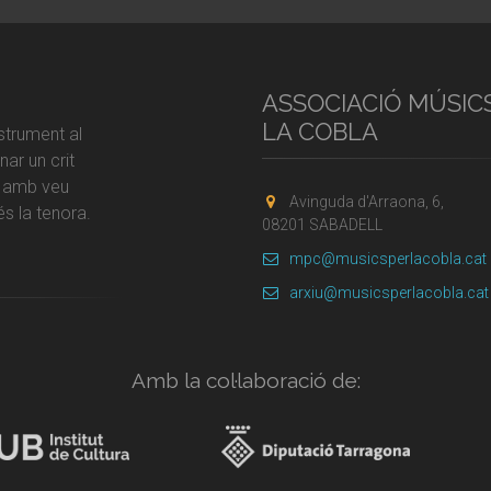
ASSOCIACIÓ MÚSIC
LA COBLA
strument al
ar un crit
r amb veu
Avinguda d'Arraona, 6,
s la tenora.
08201 SABADELL
mpc@musicsperlacobla.cat
arxiu@musicsperlacobla.cat
Amb la col·laboració de: