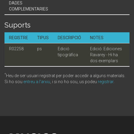
DADES
COMPLEMENTARIES
Suports
REGISTRE
TIPUS
DESCRIPCIÓ
NOTES
R02258
ps
Edició
Edició: Ediciones
tipogràfica
Ravarey - Hi ha
dos exemplars
*
Heu de ser usuari registrat per poder accedir a alguns materials.
Si ho sou
entreu a l'arxiu
, i si no ho sou, us podeu
registrar
.