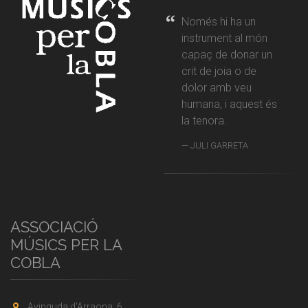
Només hi ha un
instrument al món
capaç de donar un
crit de joia o de
dolor amb veu
humana, i aquest és
la tenora.
JULI GARRETA
ASSOCIACIÓ
MÚSICS PER LA
COBLA
Avinguda d'Arraona, 6,