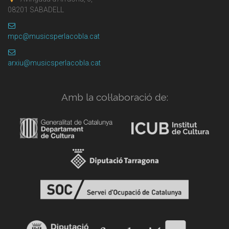
08201 SABADELL
mpc@musicsperlacobla.cat
arxiu@musicsperlacobla.cat
Amb la col·laboració de: