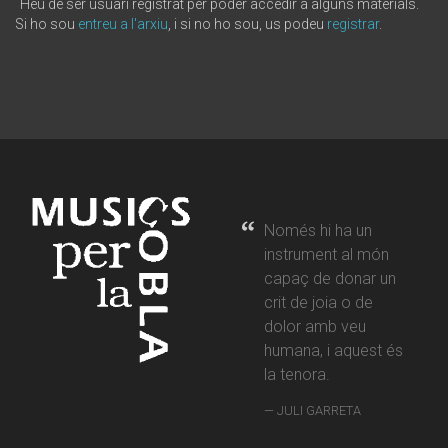
Heu de ser usuari registrat per poder accedir a alguns materials.
Si ho sou
entreu a l'arxiu
, i si no ho sou, us podeu
registrar
.
Només hi ha un
instrument al món
capaç de donar un
crit de joia o de
dolor amb veu
humana, i aquest és
la tenora.
JULI GARRETA