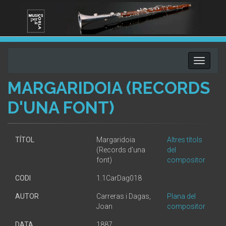
Toggle
navigati
MARGARIDOIA (RECORDS
D'UNA FONT)
TÍTOL
Margaridoia
Altres títols
(Records d'una
del
font)
compositor
CODI
1.1CarDag018
AUTOR
Carreras i Dagas,
Plana del
Joan
compositor
DATA
1887