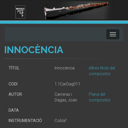
Toggle
navigati
INNOCÈNCIA
TÍTOL
Innocència
Altres títols del
compositor
CODI
1.1CarDag011
AUTOR
Carreras i
Plana del
Dagas, Joan
compositor
DATA
INSTRUMENTACIÓ
Cobla?