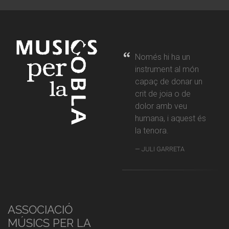
Només hi ha un
instrument al món
capaç de donar un
crit de joia o de
dolor amb veu
humana, i aquest és
la tenora.
JULI GARRETA
ASSOCIACIÓ
MÚSICS PER LA