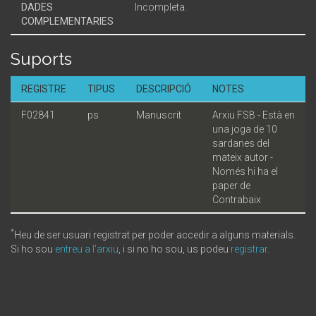
DADES
Incompleta.
COMPLEMENTARIES
Suports
REGISTRE
TIPUS
DESCRIPCIÓ
NOTES
F02841
ps
Manuscrit
Arxiu FSB - Està en
una joga de 10
sardanes del
mateix autor -
Només hi ha el
paper de
Contrabaix
*
Heu de ser usuari registrat per poder accedir a alguns materials.
Si ho sou
entreu a l'arxiu
, i si no ho sou, us podeu
registrar
.