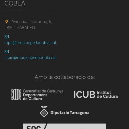
COBLA
Avinguda d'Arraona, 6,
08201 SABADELL
mpc@musicsperlacobla.cat
arxiu@musicsperlacobla.cat
Amb la col·laboració de: