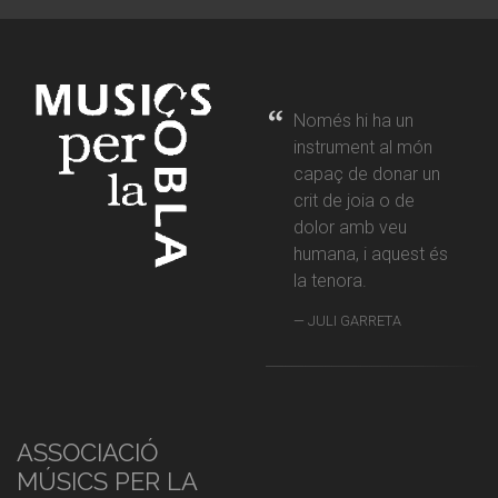
Només hi ha un
instrument al món
capaç de donar un
crit de joia o de
dolor amb veu
humana, i aquest és
la tenora.
JULI GARRETA
ASSOCIACIÓ
MÚSICS PER LA