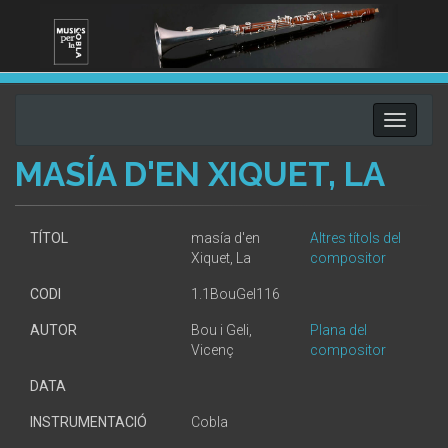
Toggle
navigati
MASÍA D'EN XIQUET, LA
TÍTOL
masía d'en
Altres títols del
Xiquet, La
compositor
CODI
1.1BouGel116
AUTOR
Bou i Geli,
Plana del
Vicenç
compositor
DATA
INSTRUMENTACIÓ
Cobla