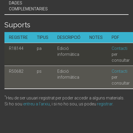
DADES
COMPLEMENTARIES
Suports
REGISTRE
TIPUS
DESCRIPCIÓ
NOTES
PDF
R18144
pa
Edició
Contacti
informàtica
per
consultar
R50682
ps
Edició
Contacti
informàtica
per
consultar
*
Heu de ser usuari registrat per poder accedir a alguns materials.
Si ho sou
entreu a l'arxiu
, i si no ho sou, us podeu
registrar
.