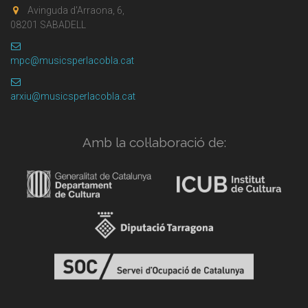
Avinguda d'Arraona, 6,
08201 SABADELL
mpc@musicsperlacobla.cat
arxiu@musicsperlacobla.cat
Amb la col·laboració de: