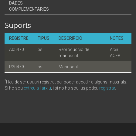
DADES
COMPLEMENTARIES
Suports
REGISTRE
TIPUS
DESCRIPCIÓ
NOTES
A05470
ps
Reproducció de
Arxiu
manuscrit
ACFB
R20479
ps
Manuscrit
*
Heu de ser usuari registrat per poder accedir a alguns materials.
Si ho sou
entreu a l'arxiu
, i si no ho sou, us podeu
registrar
.