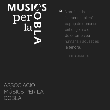
Només hi ha un
instrument al món
capaç de donar un
crit de joia o de
dolor amb veu
humana, i aquest és
la tenora.
JULI GARRETA
ASSOCIACIÓ
MÚSICS PER LA
COBLA