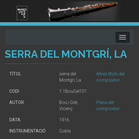
Toggle
navigati
SERRA DEL MONTGRÍ, LA
TÍTOL
serra del
Altres títols del
Montgrí, La
compositor
CODI
1.1BouGel101
AUTOR
Bou i Geli,
Plana del
Vicenç
compositor
DATA
1916
INSTRUMENTACIÓ
Cobla