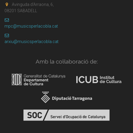
Avinguda d'Arraona, 6,
08201 SABADELL
mpc@musicsperlacobla.cat
arxiu@musicsperlacobla.cat
Amb la col·laboració de: