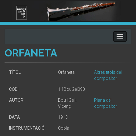
Toggle
navigati
ORFANETA
TÍTOL
Orfaneta
Altres títols del
compositor
CODI
1.1BouGel090
AUTOR
Bou i Geli,
Plana del
Vicenç
compositor
DATA
1913
INSTRUMENTACIÓ
Cobla