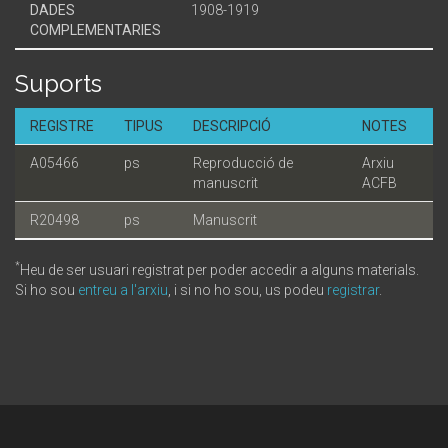
DADES
1908-1919
COMPLEMENTARIES
Suports
REGISTRE
TIPUS
DESCRIPCIÓ
NOTES
A05466
ps
Reproducció de
Arxiu
manuscrit
ACFB
R20498
ps
Manuscrit
*
Heu de ser usuari registrat per poder accedir a alguns materials.
Si ho sou
entreu a l'arxiu
, i si no ho sou, us podeu
registrar
.