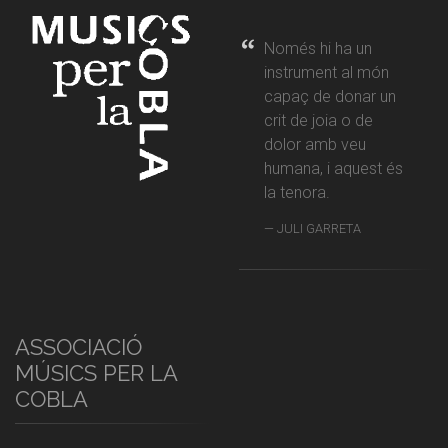
Només hi ha un
instrument al món
capaç de donar un
crit de joia o de
dolor amb veu
humana, i aquest és
la tenora.
JULI GARRETA
ASSOCIACIÓ
MÚSICS PER LA
COBLA