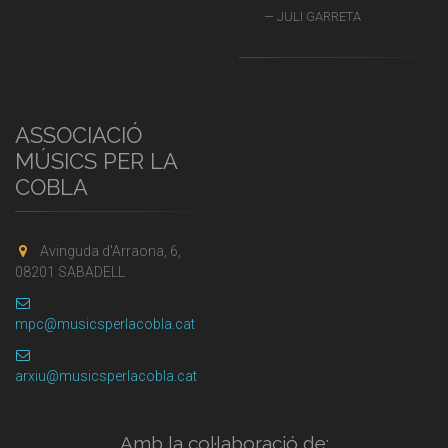
JULI GARRETA
ASSOCIACIÓ
MÚSICS PER LA
COBLA
Avinguda d'Arraona, 6,
08201 SABADELL
mpc@musicsperlacobla.cat
arxiu@musicsperlacobla.cat
Amb la col·laboració de: