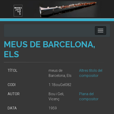
Toggle
navigati
MEUS DE BARCELONA,
ELS
TÍTOL
meus de
Altres títols del
Barcelona, Els
compositor
CODI
1.1BouGel082
AUTOR
Bou i Geli,
Plana del
Vicenç
compositor
DATA
1959