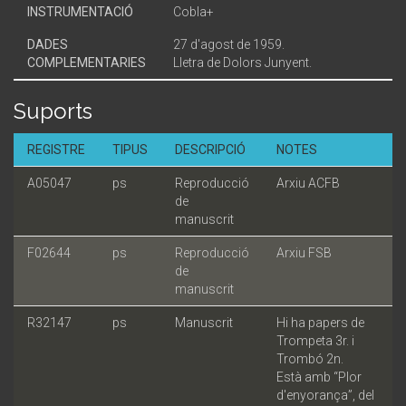
INSTRUMENTACIÓ
Cobla+
DADES
27 d'agost de 1959.
COMPLEMENTARIES
Lletra de Dolors Junyent.
Suports
REGISTRE
TIPUS
DESCRIPCIÓ
NOTES
A05047
ps
Reproducció
Arxiu ACFB
de
manuscrit
F02644
ps
Reproducció
Arxiu FSB
de
manuscrit
R32147
ps
Manuscrit
Hi ha papers de
Trompeta 3r. i
Trombó 2n.
Està amb “Plor
d'enyorança”, del