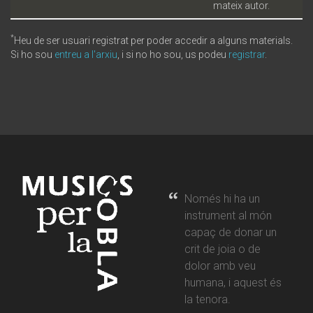
mateix autor.
*
Heu de ser usuari registrat per poder accedir a alguns materials.
Si ho sou
entreu a l'arxiu
, i si no ho sou, us podeu
registrar
.
Només hi ha un
instrument al món
capaç de donar un
crit de joia o de
dolor amb veu
humana, i aquest és
la tenora.