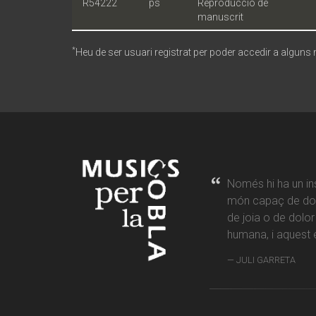
R54222
ps
Reproducció de
manuscrit
*
Heu de ser usuari registrat per poder accedir a alguns
Només hi ha un in
món capaç de don
de joia o de dolo
humana, i aquest é
JULI GARRETA