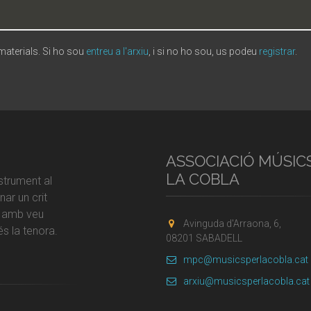
 materials. Si ho sou
entreu a l'arxiu
, i si no ho sou, us podeu
registrar
.
ASSOCIACIÓ MÚSIC
LA COBLA
strument al
ar un crit
r amb veu
Avinguda d'Arraona, 6,
s la tenora.
08201 SABADELL
mpc@musicsperlacobla.cat
arxiu@musicsperlacobla.cat