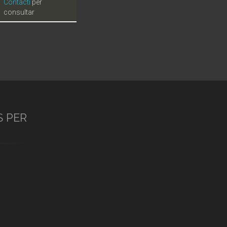
Contacti
per
consultar
S PER