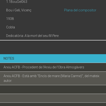
1.1BouGel063
Bou i Geli, Vicenç
Plana del compositor
1938
Cobla
Dedicatòria:
A la mort del seu fill Pere.
NOTES
Arxiu ACFB - Procedent de l'Arxiu de l'Obra Almogàvers
Arxiu ACFB - Està amb "Encís de mare (Maria Carme)", del mateix
autor.