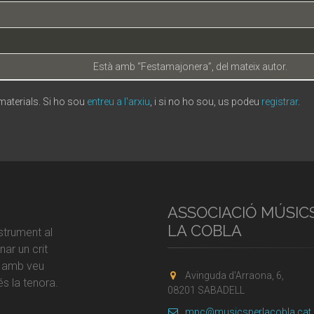
Està amb “Festamajonera”, del mateix autor.
 materials. Si ho sou
entreu a l'arxiu
, i si no ho sou, us podeu
registrar
.
ASSOCIACIÓ MÚSIC
LA COBLA
strument al
ar un crit
r amb veu
Avinguda d'Arraona, 6,
s la tenora.
08201 SABADELL
mpc@musicsperlacobla.cat