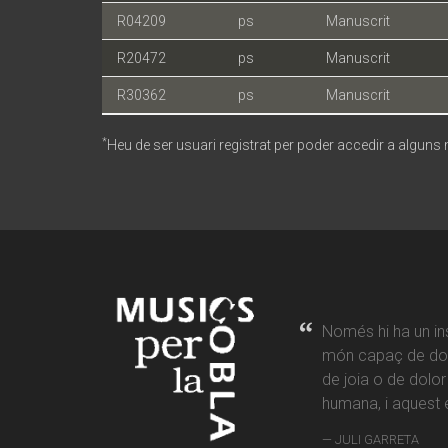
R04209
ps
Manuscrit
R20472
ps
Manuscrit
R30362
ps
Manuscrit
*
Heu de ser usuari registrat per poder accedir a alguns
Només hi ha un in
món capaç de don
de joia o de dolo
humana, i aquest é
JULI GARRETA