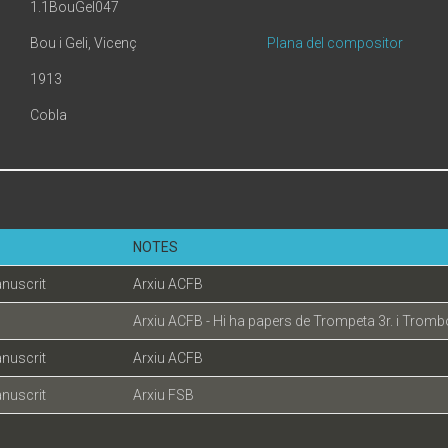
1.1BouGel047
Bou i Geli, Vicenç
Plana del compositor
1913
Cobla
NOTES
nuscrit
Arxiu ACFB
Arxiu ACFB - Hi ha papers de Trompeta 3r. i Tromb
nuscrit
Arxiu ACFB
nuscrit
Arxiu FSB