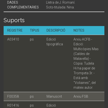
DADES
Lletra de J. Romaní.
COMPLEMENTARIES
Sots-titulada: Nina.
Suports
REGISTRE
TIPUS
DESCRIPCIÓ
NOTES
A03410
ps
Edició
Arxiu ACFB -
tipogràfica
Edició:
Multicòpies Mas
(Caldes de
Malavella) -
Còpia: Tudela
Hi ha paper de
Trompeta 3r. -
Està amb
“Voliaines”, del
mateix autor.
F00358
ps
Manuscrit
Arxiu FSB
R01416
ps
Edició