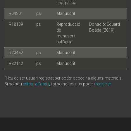
tipogràfica
R04201
ps
Manuscrit
R18139
ps
Reproducció
Donació: Eduard
de
Boada (2019).
manuscrit
autògraf
R20462
ps
Manuscrit
R32142
ps
Manuscrit
*
Heu de ser usuari registrat per poder accedir a alguns materials.
Si ho sou
entreu a l'arxiu
, i si no ho sou, us podeu
registrar
.