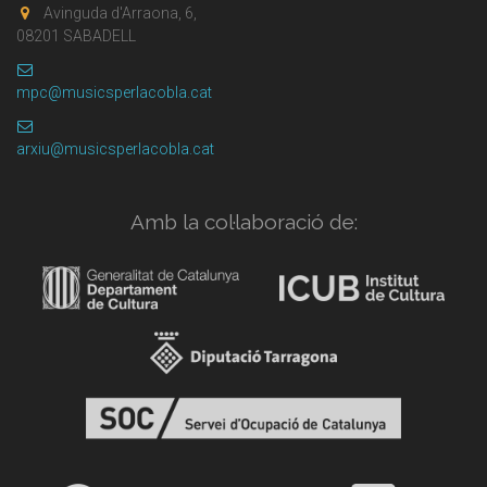
Avinguda d'Arraona, 6,
08201 SABADELL
mpc@musicsperlacobla.cat
arxiu@musicsperlacobla.cat
Amb la col·laboració de: