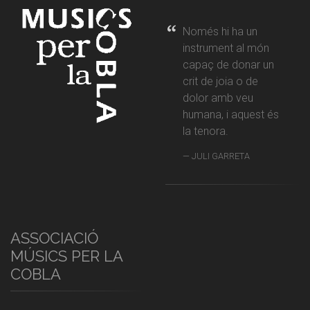
Només hi ha un
instrument al món
capaç de donar un
crit de joia o de
dolor amb veu
humana, i aquest és
la tenora.
JULI GARRETA
ASSOCIACIÓ
MÚSICS PER LA
COBLA