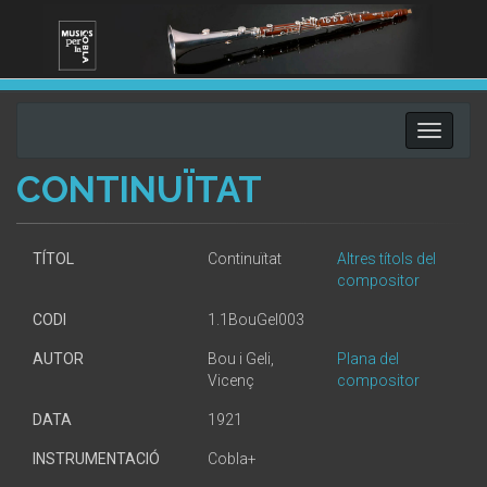
Toggle
navigati
CONTINUÏTAT
TÍTOL
Continuïtat
Altres títols del
compositor
CODI
1.1BouGel003
AUTOR
Bou i Geli,
Plana del
Vicenç
compositor
DATA
1921
INSTRUMENTACIÓ
Cobla+