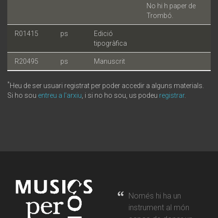
No hi h paper de
Trombó.
R01415
ps
Edició
tipogràfica
R20495
ps
Manuscrit
*
Heu de ser usuari registrat per poder accedir a alguns materials.
Si ho sou
entreu a l'arxiu
, i si no ho sou, us podeu
registrar
.
Només hi ha un
instrument al món