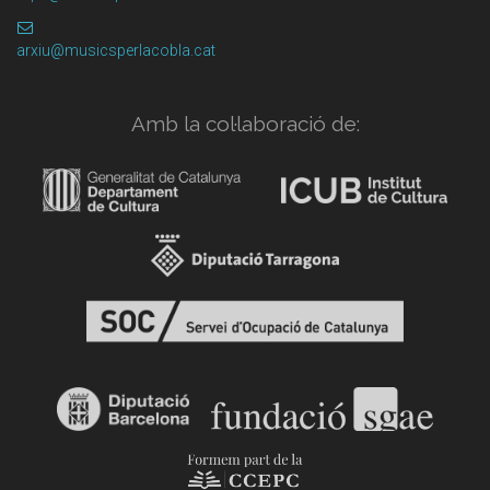
arxiu@musicsperlacobla.cat
Amb la col·laboració de: