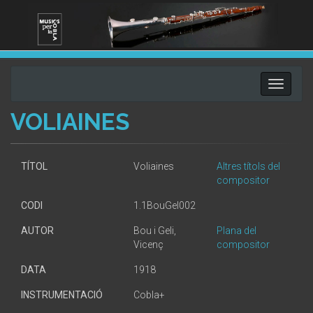
Toggle
navigati
VOLIAINES
TÍTOL
Voliaines
Altres títols del
compositor
CODI
1.1BouGel002
AUTOR
Bou i Geli,
Plana del
Vicenç
compositor
DATA
1918
INSTRUMENTACIÓ
Cobla+