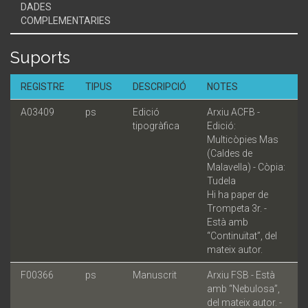
DADES
COMPLEMENTARIES
Suports
REGISTRE
TIPUS
DESCRIPCIÓ
NOTES
A03409
ps
Edició
Arxiu ACFB -
tipogràfica
Edició:
Multicòpies Mas
(Caldes de
Malavella) - Còpia:
Tudela
Hi ha paper de
Trompeta 3r. -
Està amb
“Continuïtat”, del
mateix autor.
F00366
ps
Manuscrit
Arxiu FSB - Està
amb “Nebulosa”,
del mateix autor. -