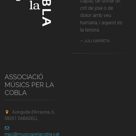
capaç de donar un
crit de joia o de
dolor amb veu
humana, i aquest és
la tenora.
JULI GARRETA
ASSOCIACIÓ
MÚSICS PER LA
COBLA
Avinguda d'Arraona, 6,
08201 SABADELL
mpc@musicsperlacobla.cat