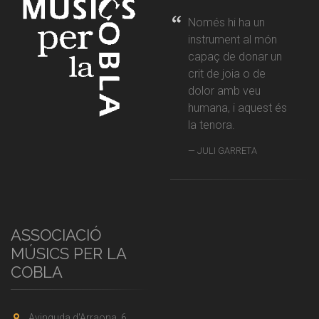
Només hi ha un
instrument al món
capaç de donar un
crit de joia o de
dolor amb veu
humana, i aquest és
la tenora.
JULI GARRETA
ASSOCIACIÓ
MÚSICS PER LA
COBLA
Avinguda d'Arraona, 6,