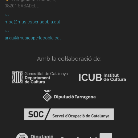
08201 SABADELL
mpc@musicsperlacobla.cat
arxiu@musicsperlacobla.cat
Amb la col·laboració de: