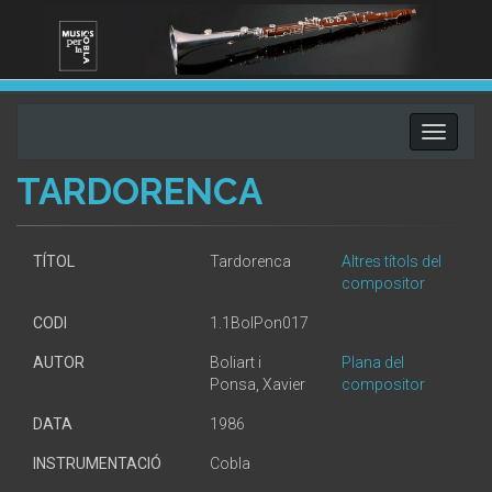
Toggle
navigati
TARDORENCA
TÍTOL
Tardorenca
Altres títols del
compositor
CODI
1.1BolPon017
AUTOR
Boliart i
Plana del
Ponsa, Xavier
compositor
DATA
1986
INSTRUMENTACIÓ
Cobla