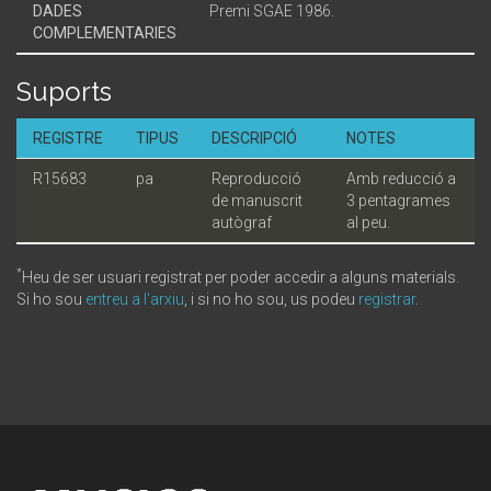
DADES
Premi SGAE 1986.
COMPLEMENTARIES
Suports
REGISTRE
TIPUS
DESCRIPCIÓ
NOTES
R15683
pa
Reproducció
Amb reducció a
de manuscrit
3 pentagrames
autògraf
al peu.
*
Heu de ser usuari registrat per poder accedir a alguns materials.
Si ho sou
entreu a l'arxiu
, i si no ho sou, us podeu
registrar
.