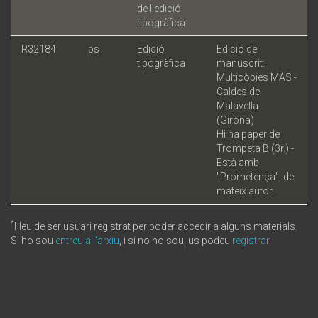
de l'edició
tipogràfica
R32184
ps
Edició
Edició de
tipogràfica
manuscrit:
Multicòpies MAS -
Caldes de
Malavella
(Girona)
Hi ha paper de
Trompeta B (3r.) -
Està amb
"Prometença", del
mateix autor.
*
Heu de ser usuari registrat per poder accedir a alguns materials.
Si ho sou
entreu a l'arxiu
, i si no ho sou, us podeu
registrar
.