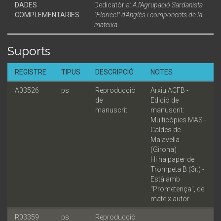
DADES
Dedicatòria:
A l'Agrupació Sardanista
COMPLEMENTARIES
"Floricel" d'Anglès i components de la
mateixa.
Suports
REGISTRE
TIPUS
DESCRIPCIÓ
NOTES
A03526
ps
Reproducció
Arxiu ACFB -
de
Edició de
manuscrit
manuscrit:
Multicòpies MAS -
Caldes de
Malavella
(Girona)
Hi ha paper de
Trompeta B (3r.) -
Està amb
"Prometença", del
mateix autor.
R03359
ps
Reproducció