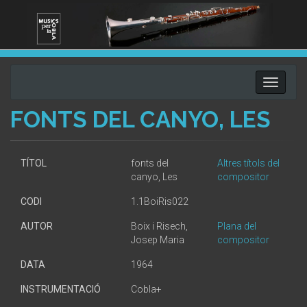
Toggle
navigati
FONTS DEL CANYO, LES
TÍTOL
fonts del
Altres títols del
canyo, Les
compositor
CODI
1.1BoiRis022
AUTOR
Boix i Risech,
Plana del
Josep Maria
compositor
DATA
1964
INSTRUMENTACIÓ
Cobla+