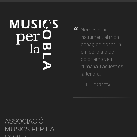
Només hi ha un
instrument al món
capaç de donar un
crit de joia o de
dolor amb veu
humana, i aquest és
la tenora.
JULI GARRETA
ASSOCIACIÓ
MÚSICS PER LA
COBLA