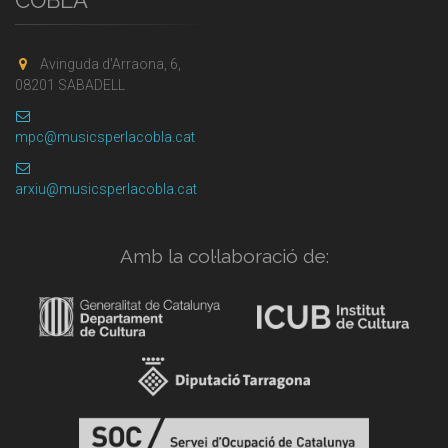
Avinguda d'Arraona, 6,
08201 SABADELL
mpc@musicsperlacobla.cat
arxiu@musicsperlacobla.cat
Amb la col·laboració de: