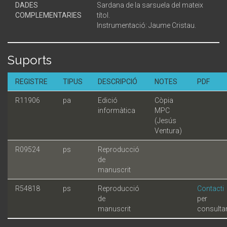
DADES
Sardana de la sarsuela del mateix
COMPLEMENTARIES
títol.
Instrumentació: Jaume Cristau.
Suports
REGISTRE
TIPUS
DESCRIPCIÓ
NOTES
PDF
R11906
pa
Edició
Còpia
informàtica
MPC
(Jesús
Ventura)
R09524
ps
Reproducció
de
manuscrit
R54818
ps
Reproducció
Contacti
de
per
manuscrit
consulta