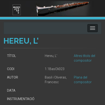
Toggle
navigati
HEREU, L'
TÍTOL
Hereu, L'
Altres títols del
compositor
CODI
1.1BasOli023
AUTOR
Basil i Oliveras,
Plana del
Francesc
compositor
DATA
INSTRUMENTACIÓ