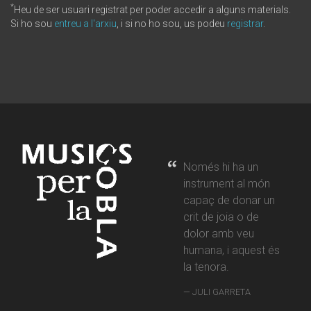
*
Heu de ser usuari registrat per poder accedir a alguns materials.
Si ho sou
entreu a l'arxiu
, i si no ho sou, us podeu
registrar
.
Només hi ha un
instrument al món
capaç de donar un
crit de joia o de
dolor amb veu
humana, i aquest és
la tenora.
JULI GARRETA