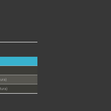
ura)
tura)