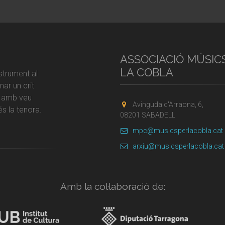
ASSOCIACIÓ MÚSIC
LA COBLA
strument al
ar un crit
r amb veu
Avinguda d'Arraona, 6,
s la tenora.
08201 SABADELL
mpc@musicsperlacobla.cat
arxiu@musicsperlacobla.cat
Amb la col·laboració de: