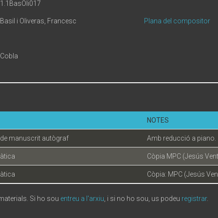
1.1BasOli017
Basil i Oliveras, Francesc
Plana del compositor
Cobla
NOTES
de manuscrit autògraf
Amb reducció a piano.
àtica
Còpia MPC (Jesús Vent
àtica
Còpia: MPC (Jesús Ven
 materials. Si ho sou
entreu a l'arxiu
, i si no ho sou, us podeu
registrar
.