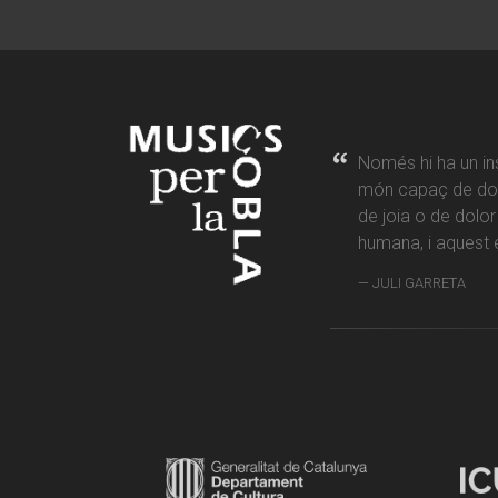
Només hi ha un in
món capaç de don
de joia o de dolo
humana, i aquest é
JULI GARRETA