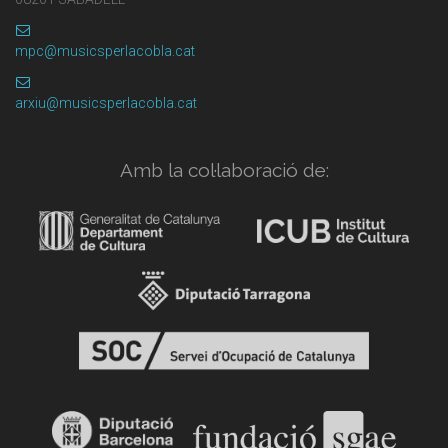
mpc@musicsperlacobla.cat
arxiu@musicsperlacobla.cat
Amb la col·laboració de: