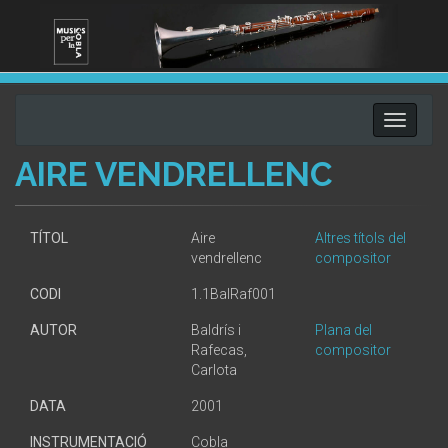
Toggle
navigati
AIRE VENDRELLENC
TÍTOL
Aire
Altres títols del
vendrellenc
compositor
CODI
1.1BalRaf001
AUTOR
Baldrís i
Plana del
Rafecas,
compositor
Carlota
DATA
2001
INSTRUMENTACIÓ
Cobla