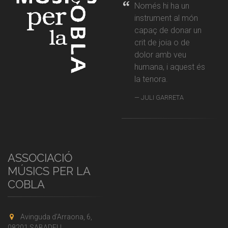
Només hi ha un
instrument al món
capaç de donar un
crit de joia o de
dolor amb veu
humana, i aquest és
la tenora.
JULI GARRETA
ASSOCIACIÓ
MÚSICS PER LA
COBLA
Avinguda d'Arraona, 6,
08201 SABADELL