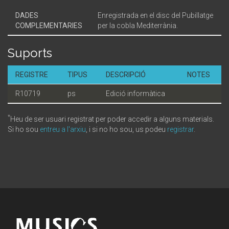
DADES
Enregistrada en el disc del Pubillatge
COMPLEMENTARIES
per la cobla Mediterrània.
Suports
REGISTRE
TIPUS
DESCRIPCIÓ
NOTES
R10719
ps
Edició informàtica
*
Heu de ser usuari registrat per poder accedir a alguns materials.
Si ho sou
entreu a l'arxiu
, i si no ho sou, us podeu
registrar
.