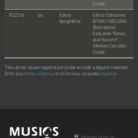
Costa.
R22216
ps
Edició
Edició: Ediciones
tipogràfica
RITMO I MELODÍA
(Barcelona)
Està amb “Renoi,
quin fiscorn!”,
d'Antoni Carcellé i
Costa.
*
Heu de ser usuari registrat per poder accedir a alguns materials.
Si ho sou
entreu a l'arxiu
, i si no ho sou, us podeu
registrar
.
Només hi ha un