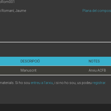
ubRom001
 i Romaní, Jaume
Plana del compos
DESCRIPCIÓ
NOTES
Manuscrit
Arxiu ACFB
 materials. Si ho sou
entreu a l'arxiu
, i si no ho sou, us podeu
registrar
.