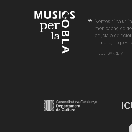
Només hi ha un in
món capaç de don
de joia o de dolo
humana, i aquest é
JULI GARRETA