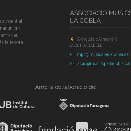
ASSOCIACIÓ MÚSIC
LA COBLA
strument al
ar un crit
r amb veu
Avinguda d'Arraona, 6,
s la tenora.
08201 SABADELL
mpc@musicsperlacobla.cat
arxiu@musicsperlacobla.cat
Amb la col·laboració de: