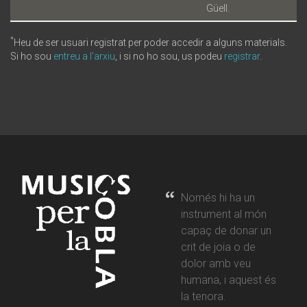
Güell.
*
Heu de ser usuari registrat per poder accedir a alguns materials.
Si ho sou
entreu a l'arxiu
, i si no ho sou, us podeu
registrar
.
Només hi ha un
instrument al món
capaç de donar un
crit de joia o de
dolor amb veu
humana, i aquest és
la tenora.