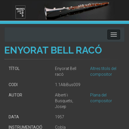
Toggle
navigati
ENYORAT BELL RACÓ
TÍTOL
Enyorat Bell
Altres títols del
racó
compositor
CODI
1.1AlbBus009
AUTOR
Albertí i
Plana del
Busquets,
compositor
Josep
DATA
1957
INSTRUMENTACIÓ
Cobla