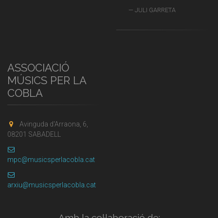
JULI GARRETA
ASSOCIACIÓ
MÚSICS PER LA
COBLA
Avinguda d'Arraona, 6,
08201 SABADELL
mpc@musicsperlacobla.cat
arxiu@musicsperlacobla.cat
Amb la col·laboració de: