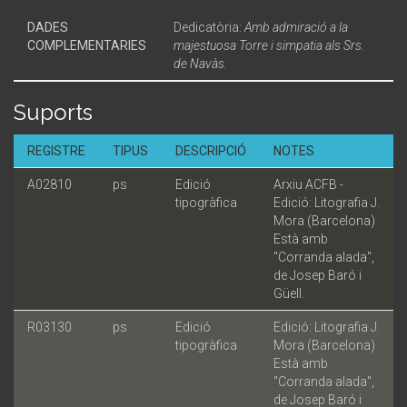
DADES
Dedicatòria:
Amb admiració a la
COMPLEMENTARIES
majestuosa Torre i simpatia als Srs.
de Navàs.
Suports
REGISTRE
TIPUS
DESCRIPCIÓ
NOTES
A02810
ps
Edició
Arxiu ACFB -
tipogràfica
Edició: Litografia J.
Mora (Barcelona)
Està amb
"Corranda alada",
de Josep Baró i
Güell.
R03130
ps
Edició
Edició: Litografia J.
tipogràfica
Mora (Barcelona)
Està amb
"Corranda alada",
de Josep Baró i