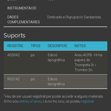
INSTRUMENTACIÓ
DADES
Dedicada a l'Agrupació Sardanista.
COMPLEMENTARIES
Suports
REGISTRE
TIPUS
DESCRIPCIÓ
NOTES
A03042
ps
Edició
Arxiu ACFB - Hi ha
tipogràfica
papers de
Trompeta 3r. i
Trombó 2n.
R02142
ps
Edició
tipogràfica
*
Heu de ser usuari registrat per poder accedir a alguns materials.
Si ho sou
entreu a l'arxiu
, i si no ho sou, us podeu
registrar
.