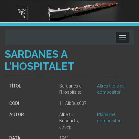
Toggle
navigati
SARDANES A
L'HOSPITALET
TÍTOL
Sardanes a
Altres títols del
l'Hospitalet
compositor
CODI
1.1AlbBus007
AUTOR
Albertí i
Plana del
Busquets,
compositor
Josep
DATA
1961