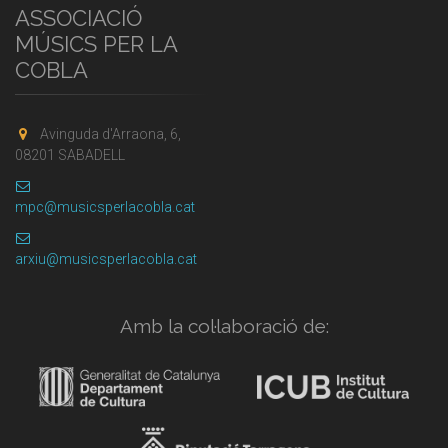
ASSOCIACIÓ
MÚSICS PER LA
COBLA
Avinguda d'Arraona, 6,
08201 SABADELL
mpc@musicsperlacobla.cat
arxiu@musicsperlacobla.cat
Amb la col·laboració de: