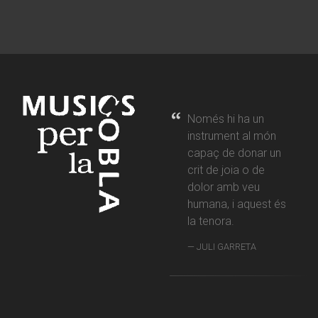
Només hi ha un
instrument al món
capaç de donar un
crit de joia o de
dolor amb veu
humana, i aquest és
la tenora.
JULI GARRETA