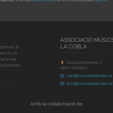
 materials. Si ho sou
entreu a l'arxiu
, i si no ho sou, us podeu
registrar
.
ASSOCIACIÓ MÚSIC
LA COBLA
strument al
ar un crit
r amb veu
Avinguda d'Arraona, 6,
s la tenora.
08201 SABADELL
mpc@musicsperlacobla.cat
arxiu@musicsperlacobla.cat
Amb la col·laboració de: