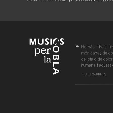
Heu de ser usuari registrat per poder accedir a alguns
Només hi ha un in
món capaç de don
de joia o de dolo
humana, i aquest é
JULI GARRETA