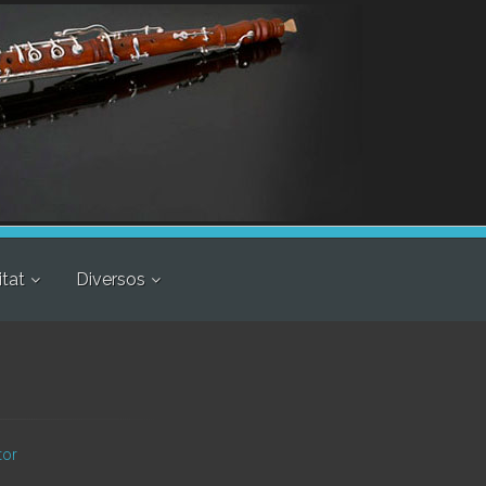
itat
Diversos
tor