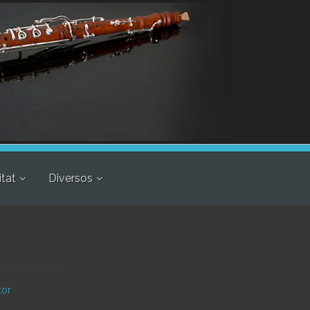
itat
Diversos
tor