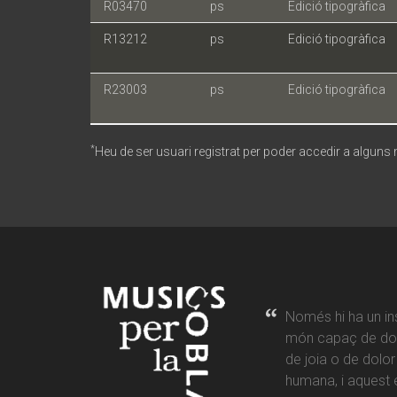
R03470
ps
Edició tipogràfica
R13212
ps
Edició tipogràfica
R23003
ps
Edició tipogràfica
*
Heu de ser usuari registrat per poder accedir a alguns
Només hi ha un in
món capaç de don
de joia o de dolo
humana, i aquest é