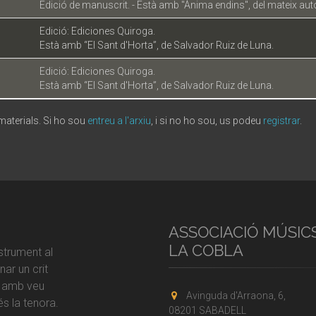
Edició de manuscrit. - Està amb "Ànima endins", del mateix auto
Edició: Ediciones Quiroga.
Està amb “El Sant d'Horta”, de Salvador Ruiz de Luna.
Edició: Ediciones Quiroga.
Està amb “El Sant d'Horta”, de Salvador Ruiz de Luna.
 materials. Si ho sou
entreu a l'arxiu
, i si no ho sou, us podeu
registrar
.
ASSOCIACIÓ MÚSIC
LA COBLA
strument al
ar un crit
r amb veu
Avinguda d'Arraona, 6,
s la tenora.
08201 SABADELL