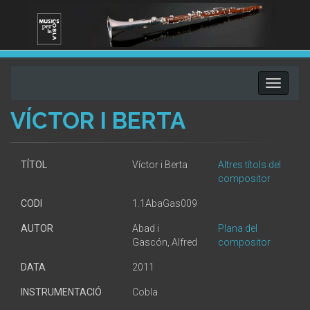
Toggle
navigati
VÍCTOR I BERTA
TÍTOL
Víctor i Berta
Altres títols del
compositor
CODI
1.1AbaGas009
AUTOR
Abad i
Plana del
Gascón, Alfred
compositor
DATA
2011
INSTRUMENTACIÓ
Cobla