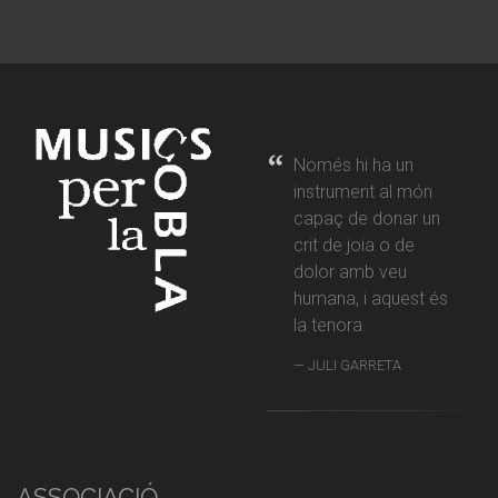
Només hi ha un
instrument al món
capaç de donar un
crit de joia o de
dolor amb veu
humana, i aquest és
la tenora.
JULI GARRETA
ASSOCIACIÓ