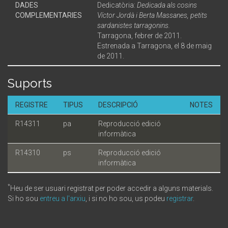
DADES
Dedicatòria:
Dedicada als cosins
COMPLEMENTARIES
Víctor Jordà i Berta Massanes, petits
sardanistes tarragonins.
Tarragona, febrer de 2011.
Estrenada a Tarragona, el 8 de maig
de 2011.
Suports
REGISTRE
TIPUS
DESCRIPCIÓ
NOTES
R14311
pa
Reproducció edició
informàtica
R14310
ps
Reproducció edició
informàtica
*
Heu de ser usuari registrat per poder accedir a alguns materials.
Si ho sou
entreu a l'arxiu
, i si no ho sou, us podeu
registrar
.