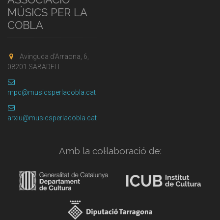
MÚSICS PER LA
COBLA
Avinguda d'Arraona, 6,
08201 SABADELL
mpc@musicsperlacobla.cat
arxiu@musicsperlacobla.cat
Amb la col·laboració de: