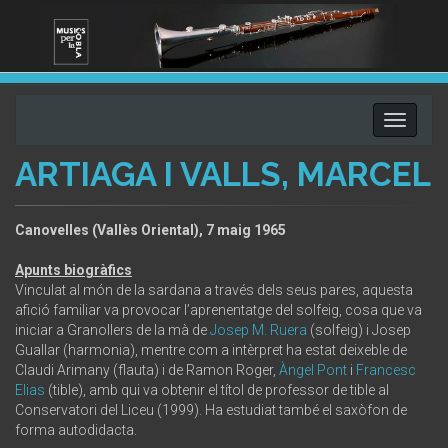
Toggle
navigati
ARTIAGA I VALLS, MARCEL
Canovelles (Vallès Oriental), 7 maig 1965
Apunts biogràfics
Vinculat al món de la sardana a través dels seus pares, aquesta
afició familiar va provocar l’aprenentatge del solfeig, cosa que va
iniciar a Granollers de la mà de
Josep M. Ruera
(solfeig) i Josep
Guallar (harmonia), mentre com a intèrpret ha estat deixeble de
Claudi Arimany (flauta) i de Ramon Roger,
Àngel Pont
i
Francesc
Elias
(tible), amb qui va obtenir el títol de professor de tible al
Conservatori del Liceu (1999). Ha estudiat també el saxòfon de
forma autodidacta.