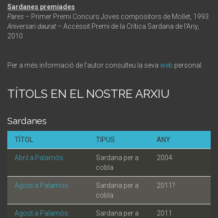
Sardanes premiades
Pares
– Primer Premi Concurs Joves compositors de Mollet, 1993
Aniversari daurat
– Accèssit Premi de la Crítica Sardana de l'Any,
2010
Per a més informació de l'autor consulteu la seva
web
personal.
TÍTOLS EN EL NOSTRE ARXIU
Sardanes
TÍTOL
TIPUS
ANY
Abril a Palamós
Sardana per a
2004
cobla
Agost a Palamós
Sardana per a
2011?
cobla
Agost a Palamós
Sardana per a
2011