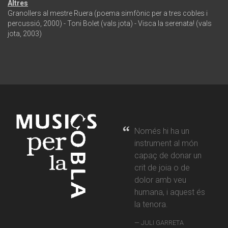
Altres
Granollers al mestre Ruera (poema simfònic per a tres cobles i
percussió, 2000) - Toni Bolet (vals jota) - Visca la serenata! (vals
jota, 2003)
Només hi ha un
instrument al món
capaç de donar un
crit de joia o de
dolor amb veu
humana, i aquest és
la tenora.
JULI GARRETA