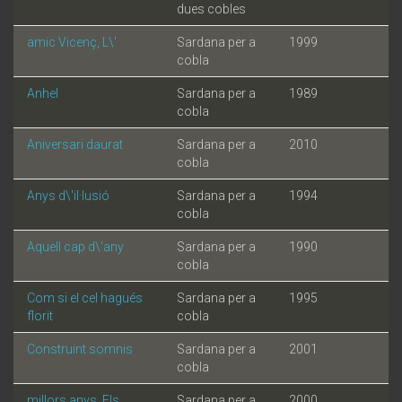
dues cobles
amic Vicenç, L\'
Sardana per a
1999
cobla
Anhel
Sardana per a
1989
cobla
Aniversari daurat
Sardana per a
2010
cobla
Anys d\'il·lusió
Sardana per a
1994
cobla
Aquell cap d\'any
Sardana per a
1990
cobla
Com si el cel hagués
Sardana per a
1995
florit
cobla
Construint somnis
Sardana per a
2001
cobla
millors anys, Els
Sardana per a
2000