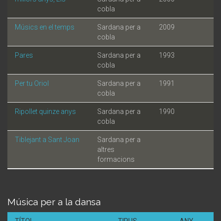
cobla
Músics en el temps
Sardana per a
2009
cobla
Pares
Sardana per a
1993
cobla
Per tu Oriol
Sardana per a
1991
cobla
Ripollet quinze anys
Sardana per a
1990
cobla
Tiblejant a Sant Joan
Sardana per a
altres
formacions
Música per a la dansa
TÍTOL
TIPUS
ANY