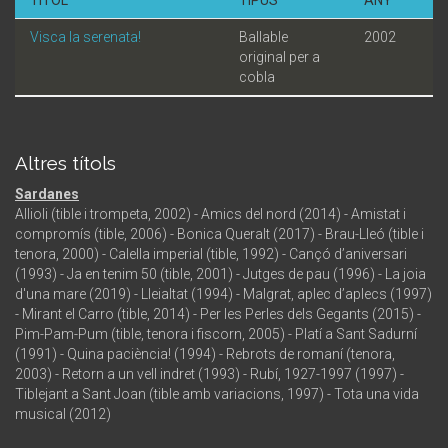
Visca la serenata!
Ballable
2002
original per a
cobla
Altres títols
Sardanes
Allioli (tible i trompeta, 2002) - Amics del nord (2014) - Amistat i
compromís (tible, 2006) - Bonica Queralt (2017) - Brau-Lleó (tible i
tenora, 2000) - Calella imperial (tible, 1992) - Cançó d’aniversari
(1993) - Ja en tenim 50 (tible, 2001) - Jutges de pau (1996) - La joia
d'una mare (2019) - Lleialtat (1994) - Malgrat, aplec d’aplecs (1997)
- Mirant el Carro (tible, 2014) - Per les Perles dels Gegants (2015) -
Pim-Pam-Pum (tible, tenora i fiscorn, 2005) - Platí a Sant Sadurní
(1991) - Quina paciència! (1994) - Rebrots de romaní (tenora,
2003) - Retorn a un vell indret (1993) - Rubí, 1927-1997 (1997) -
Tiblejant a Sant Joan (tible amb variacions, 1997) - Tota una vida
musical (2012)