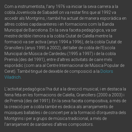
Com a instrumentista, l’any 1976 va iniciar la seva carrera a la
cobla Jovenívola de Sabadell on va restar fins que al 1992 va
accedir als Montgrins, i també ha actuat de manera esporàdica en
altres cobles capdavanteres i en formacions com la Banda
Municipal de Barcelona. En la seva faceta pedagògica, va ser
mestre de tible i tenora a la cobla Ciutat de Calella mentre la
formació va ser activa (anys 1994 a 1996), de la cobla Ciutat de
Granollers (anys 1995 a 2002), del taller de cobla de l’Escola
Municipal de Música de Cardedeu (1995 a 1997) i de la cobla
Premià (des del 1991), entre d’altres activitats de caire més
esporàdic (com ara al Centre Internacional de Música Popular de
Ceret). També tingué de deixeble de composició a la
Dolors
Viladrich
.
L'activitat pedagògica l’ha dut a la direcció musical, i en destaca la
feina feta en les formacions de Calella, Granollers (2000 a 2003) i
de Premià (des del 1991). En la seva faceta compositiva, a més de
la creació per a cobla també es dedica als arranjaments de
músiques ballables i de concert per a la formació d’orquestra dels
Montgrins i per a grups de música tradicional, a més de
l’arranjament de sardanes d’altres compositors.