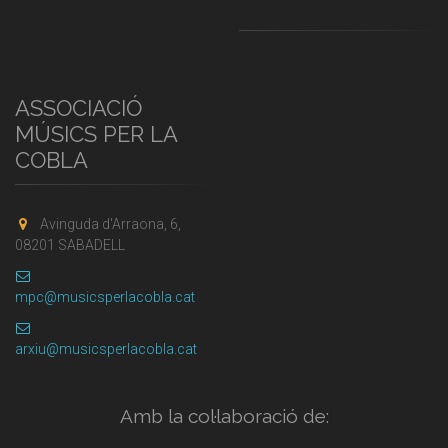
ASSOCIACIÓ
MÚSICS PER LA
COBLA
Avinguda d'Arraona, 6,
08201 SABADELL
mpc@musicsperlacobla.cat
arxiu@musicsperlacobla.cat
Amb la col·laboració de: