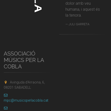
dolor amb veu
humana, i aquest és
la tenora.
JULI GARRETA
ASSOCIACIÓ
MÚSICS PER LA
COBLA
Avinguda d'Arraona, 6,
08201 SABADELL
mpc@musicsperlacobla.cat