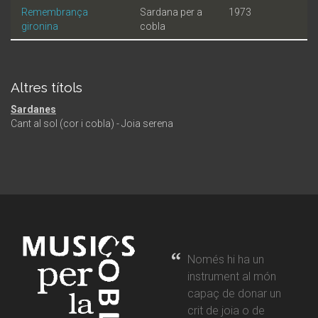
Remembrança
Sardana per a
1973
gironina
cobla
Altres títols
Sardanes
Cant al sol (cor i cobla) - Joia serena
Només hi ha un
instrument al món
capaç de donar un
crit de joia o de