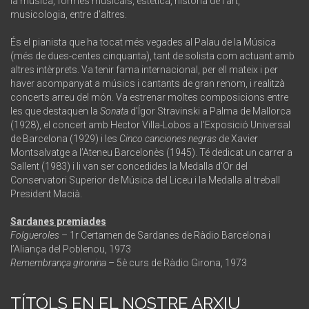
la música, formes musicals, estètica, història de l'art,
musicologia, entre d'altres.
És el pianista que ha tocat més vegades al Palau de la Música
(més de dues-centes cinquanta), tant de solista com actuant amb
altres intèrprets. Va tenir fama internacional, per ell mateix i per
haver acompanyat a músics i cantants de gran renom, i realitzà
concerts arreu del món. Va estrenar moltes composicions entre
les que destaquen la
Sonata
d'Ígor Stravinski a Palma de Mallorca
(1928), el concert amb Hector Villa-Lobos a l'Exposició Universal
de Barcelona (1929) i les
Cinco canciones negras
de Xavier
Montsalvatge a l’Ateneu Barcelonès (1945). Té dedicat un carrer a
Sallent (1983) i li van ser concedides la Medalla d'Or del
Conservatori Superior de Música del Liceu i la Medalla al treball
President Macià.
Sardanes premiades
Folgueroles
–
1r Certamen de Sardanes de Ràdio Barcelona i
l’Aliança del Poblenou, 1973
Remembrança gironina
–
5è curs de Ràdio Girona, 1973
TÍTOLS EN EL NOSTRE ARXIU