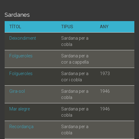
Sardanes
TÍTOL
TIPUS
ANY
Deixondiment
Sardana per a
cobla
Folgueroles
Sardana per a
cor a cappella
Folgueroles
Sardana per a
1973
cor i cobla
Gira-sol
Sardana per a
1946
cobla
Mar alegre
Sardana per a
1946
cobla
Recordança
Sardana per a
cobla