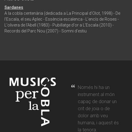
Sardanes
A la cobla centenària (dedicada a La Principal d’Olot, 1998) - De
l'Escala, el seu Aplec - Essència escalenca - L’encís de Roses -
L'olivera de l'Abell (1983) - Pubillatge d'or a L'Escala (2010) -
Records del Parc Nou (2007) - Somni d'estiu
Només hi ha un
instrument al món
capaç de donar un
crit de joia o de
dolor amb veu
humana, i aquest és
la tenora.