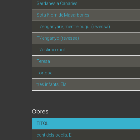
Sardanes a Canàries
Sota l\'om de Masarbonès
T\'enganyaré, mentre pugui (revessa)
T\'enganyo (revessa)
T\'estimo molt
Teresa
Tortosa
tres infants, Els
Obres
TÍTOL
cant dels ocells, El