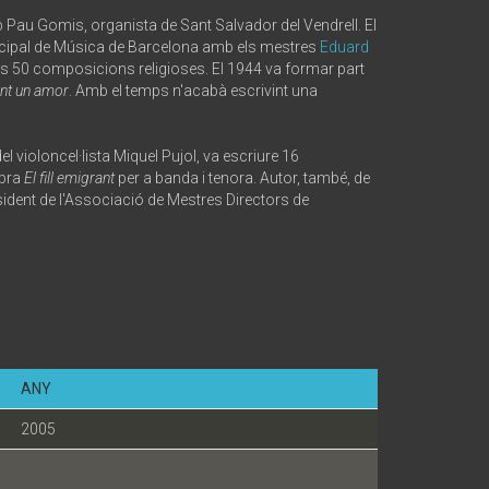
b Pau Gomis, organista de Sant Salvador del Vendrell. El
nicipal de Música de Barcelona amb els mestres
Eduard
nes 50 composicions religioses. El 1944 va formar part
nt un amor
. Amb el temps n'acabà escrivint una
l violoncel·lista Miquel Pujol, va escriure 16
obra
El fill emigrant
per a banda i tenora. Autor, també, de
sident de l'Associació de Mestres Directors de
ANY
2005