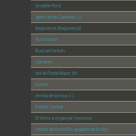
Ametller florit
aplec de les Canàries, L\'
Begurenca (Bagurenca)
Bon humor
Buscant la llum
Canàries
dia de Festa Major, Un
Dolors
ermita de la roca, L\'
Esbart Comtal
Et torno a enganyar (revessa)
Festes de Roda (Els gegants de Roda)