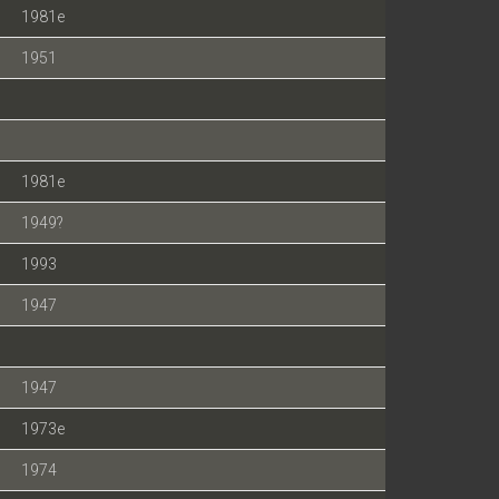
1981e
1951
1981e
1949?
1993
1947
1947
1973e
1974