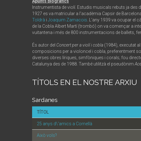
Apunts biogràfics
Instrumentista de violí. Estudis musicals rebuts ja des
1927 es va matricular a l'acadèmia Capsir de Barcelon
Toldrà
i
Joaquim Zamacois
. L'any 1939 va ocupar el c
de la Cobla Albert Martí (trombó) on va començar a inte
vuitantena i més de 800 instrumentacions de ballets, fen
És autor del
Concert per a violí i cobla
(1984), executat al
composicions per a violoncel i cobla, preferentment so
diverses obres líriques, simfòniques i corals; fou direc
Catalunya des de 1988. També utilitzà el pseudònim
Ac
TÍTOLS EN EL NOSTRE ARXIU
Sardanes
TÍTOL
25 anys d\'amics a Cornellà
Això vols?