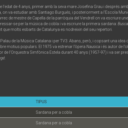
 de l’edat de 4 anys, primer amb la seva mare Josefina Grau i després am
a, on va estudiar amb Santiago Burgués, i posteriorment a l'Escola Mu
àrrec de mestre de Capella de la parròquia del Vendrell on va escriure u
ressar-se per la música de cobla i va escriure la primera sardana:
Busca
t que molts esbarts de Catalunya es nodreixin del seu repertori.
 Palau de la Música Catalana i per TV3. Abans, però, i copsant una idea de
bre motius populars. El 1975 va estrenar l’òpera
Nausica
i és autor de l’
tor de l’Orquestra Simfònica Estela durant 40 anys (1957-97) i va ser pre
egé
.
TIPUS
Sardana per a cobla
Sardana per a cobla