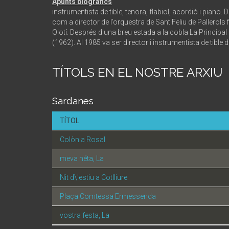
Apunts biogràfics
instrumentista de tible, tenora, flabiol, acordió i piano.
com a director de l’orquestra de Sant Feliu de Pallerols 
Olotí. Després d'una breu estada a la cobla La Principal 
(1962). Al 1985 va ser director i instrumentista de tible
TÍTOLS EN EL NOSTRE ARXIU
Sardanes
TÍTOL
Colònia Rosal
meva néta, La
Nit d\'estiu a Cotlliure
Plaça Comtessa Ermessenda
vostra festa, La