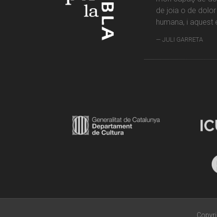
de joia o de dolo
humana, i aquest é
JULI GARRETA
Copyri