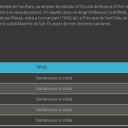
 Deixeble de l'avi Bars, va ampliar els estudis a l'Escola de Música d'Olot
fins a la seva dissolució. En aquells anys va dirigir la Massa Coral Mixta
de les Planes, entrà a formar part (1943) de La Principal de Sant Feliu de 
 de la cobla Maxim's de Salt. És autor de més de trenta sardanes.
TIPUS
Sardana per a cobla
Sardana per a cobla
Sardana per a cobla
Sardana per a cobla
Sardana per a cobla