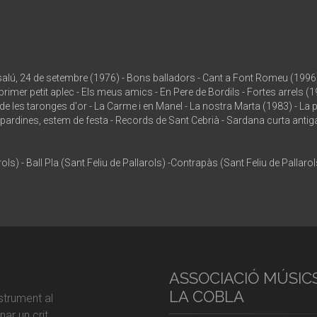
alú, 24 de setembre (1976) - Bons balladors - Cant a Font Romeu (1996) -
primer petit aplec - Els meus amics - En Pere de Bordils - Fortes arrels (
rt de les taronges d'or - La Carme i en Manel - La nostra Marta (1983) - La
igpardines, estem de festa - Records de Sant Cebrià - Sardana curta antig
ols) - Ball Pla (Sant Feliu de Pallarols) -Contrapàs (Sant Feliu de Pallaro
ASSOCIACIÓ MÚSIC
LA COBLA
strument al
ar un crit