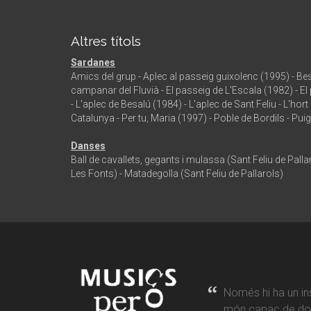
Altres títols
Sardanes
Amics del grup - Aplec al passeig guixolenc (1995) - Bes
campanar del Fluvià - El passeig de L'Escala (1982) - El 
- L'aplec de Besalú (1984) - L'aplec de Sant Feliu - L'ho
Catalunya - Per tu, Maria (1997) - Poble de Bordils - Pu
Danses
Ball de cavallets, gegants i mulassa (Sant Feliu de Pallar
Les Fonts) - Matadegolla (Sant Feliu de Pallarols)
Només hi ha un in
món capaç de don