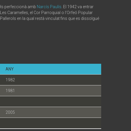
 i els perfeccionà amb
Narcís Paulís
. El 1942 va entrar
, Les Caramelles, el Cor Parroquial o l’Orfeó Popular
Pallerols en la qual restà vinculat fins que es dissolgué
ANY
1982
1981
2005