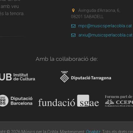
r amb veu
Avinguda d'Arraona, 6,
s la tenora.
08201 SABADELL
mpc@musicsperlacobla.cat
arxiu@musicsperlacobla.cat
Amb la col·laboració de:
ght © 2026 Músics per la Cobla. Manteniment:
Onabitz
. Tots els drets r