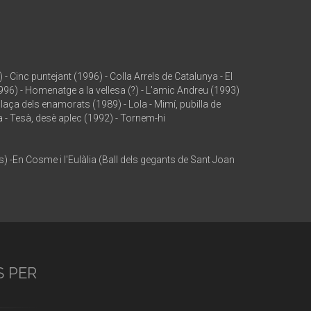
 Cinc puntejant (1996) - Colla Arrels de Catalunya - El
1996) - Homenatge a la vellesa (?) - L'amic Andreu (1993)
 plaça dels enamorats (1989) - Lola - Mimí, pubilla de
a - Tesà, desè aplec (1992) - Tornem-hi
ls) -En Cosme i l'Eulàlia (Ball dels gegants de Sant Joan
S PER