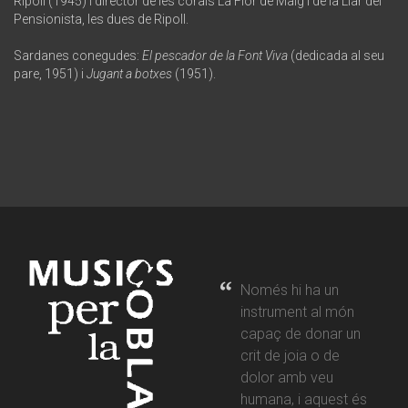
Ripoll (1945) i director de les corals La Flor de Maig i de la Llar del
Pensionista, les dues de Ripoll.
Sardanes conegudes:
El pescador de la Font Viva
(dedicada al seu
pare, 1951) i
Jugant a botxes
(1951).
Només hi ha un
instrument al món
capaç de donar un
crit de joia o de
dolor amb veu
humana, i aquest és