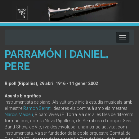
Toggle
navigati
PARRAMÓN I DANIEL,
PERE
Ripoll (Ripollès), 29 abril 1916 - 11 gener 2002
Apunts biogràfics
Instrumentista de piano. Als vuit anys inicià estudis musicals amb
el mestre
Ramon Serrat
i després els continuà amb els mestres
Narcís Maideu
, Ricard Vives i E. Torra. Va ser a les files de diferents
formacions, com la Nova Ripollesa, els Serratins i el conjunt Seis-
Band-Show, de Vic, i va desenvolupar una intensa activitat com
instrumentista. Va ser fundador de la cobla orquestra Comtal, de