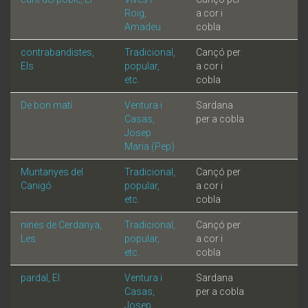
Roig,
a cor i
Amadeu
cobla
contrabandistes,
Tradicional,
Cançó per
Els
popular,
a cor i
etc.
cobla
De bon matí
Ventura i
Sardana
Casas,
per a cobla
Josep
Maria (Pep)
Muntanyes del
Tradicional,
Cançó per
Canigó
popular,
a cor i
etc.
cobla
nines de Cerdanya,
Tradicional,
Cançó per
Les
popular,
a cor i
etc.
cobla
pardal, El
Ventura i
Sardana
Casas,
per a cobla
Josep