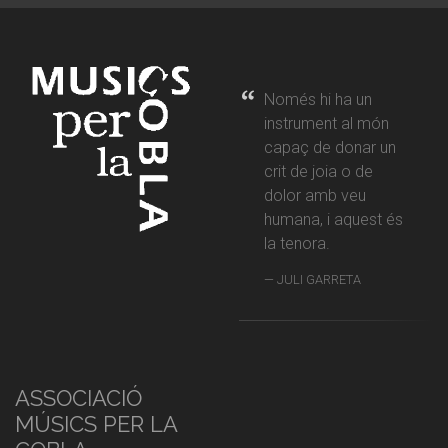
Només hi ha un
instrument al món
capaç de donar un
crit de joia o de
dolor amb veu
humana, i aquest és
la tenora.
JULI GARRETA
ASSOCIACIÓ
MÚSICS PER LA