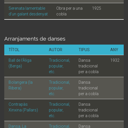
Serenata lamentable
Obra per a una
1925
d'un galant desdenyat
cobla
Arranjaments de danses
TÍTOL
AUTOR
TIPUS
ANY
Ball de l'Àliga
Tradicional,
Dansa
1932
(Berga)
popular,
tradicional
etc.
per a cobla
Bolangera (la
Tradicional,
Dansa
Ribera)
popular,
tradicional
etc.
per a cobla
Contrapàs
Tradicional,
Dansa
Xinxina (Pallars)
popular,
tradicional
etc.
per a cobla
Dansa, La
Tradicional,
Dansa