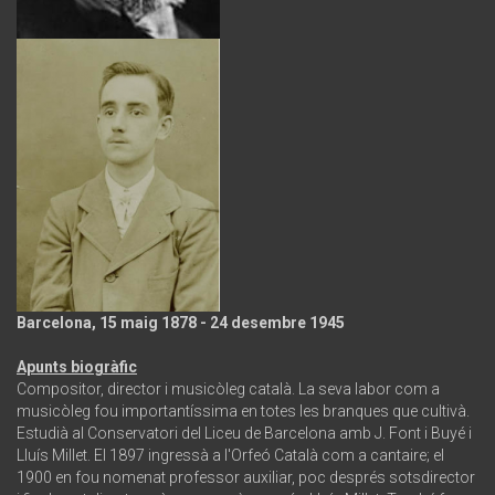
Barcelona, 15 maig 1878 - 24 desembre 1945
Apunts biogràfic
Compositor, director i musicòleg català. La seva labor com a
musicòleg fou importantíssima en totes les branques que cultivà.
Estudià al Conservatori del Liceu de Barcelona amb J. Font i Buyé i
Lluís Millet. El 1897 ingressà a l'Orfeó Català com a cantaire; el
1900 en fou nomenat professor auxiliar, poc després sotsdirector