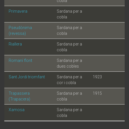
cobla
Primavera
Sardana per a
cobla
Pseudònima
Sardana per a
(revessa)
cobla
Riallera
Sardana per a
cobla
Romaní florit
Sardana per a
dues cobles
Sant Jordi triomfant
Sardana per a
1923
cor i cobla
Trapassera
Sardana per a
1915
(Trapacera)
cobla
Xamosa
Sardana per a
cobla