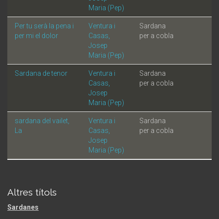
Maria (Pep)
Per tu serà la pena i
Ventura i
Sardana
per mi el dolor
Casas,
per a cobla
Josep
Maria (Pep)
Sardana de tenor
Ventura i
Sardana
Casas,
per a cobla
Josep
Maria (Pep)
sardana del vailet,
Ventura i
Sardana
La
Casas,
per a cobla
Josep
Maria (Pep)
Altres títols
Sardanes