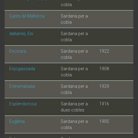
cobla
Cants de Mallorca
Sardana per a
cobla
dallaires, Els
Sardana per a
cobla
Encisera
Sardana per a
1922
cobla
Enjogassada
Sardana per a
1908
cobla
Entremaliada
Sardana per a
1929
cobla
Esplendorosa
Sardana per a
1916
dues cobles
Eugènia
Sardana per a
1905
cobla