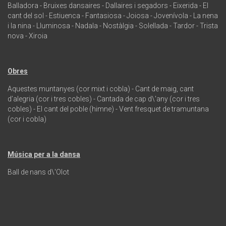
Balladora - Bruixes dansaires - Dallaires i segadors - Eixerida - El
cant del sol - Estiuenca - Fantasiosa - Joiosa - Jovenívola - La nena
i la nina - Lluminosa - Nadala - Nostàlgia - Solellada - Tardor - Trista
nova - Xiroia
Obres
Aquestes muntanyes (cor mixt i cobla) - Cant de maig, cant
d’alegria (cor i tres cobles) - Cantada de cap d\'any (cor i tres
cobles) - El cant del poble (himne) - Vent fresquet de tramuntana
(cor i cobla)
Música per a la dansa
Ball de nans d\'Olot