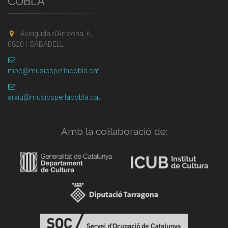
COBLA
Avinguda d'Arraona, 6,
08201 SABADELL
mpc@musicsperlacobla.cat
arxiu@musicsperlacobla.cat
Amb la col·laboració de: