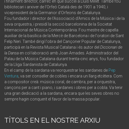
i finalment director, càrrec en què succeí a Lluís Millet. També fou
bibliotecari i arxiver de l'Orfeó Català des de 1901 a 1940, i
vicepresident de la Germanor d'Orfeons de Catalunya.
Fou fundador i director de l'Associació d'Amics de la Música i de la
seva orquestra, i presidí la secció barcelonina de la Societat
Internacional de Música Contemporània. Fou mestre de capella
auxiliar de la basílica de la Mercè de Barcelona i de l'oratori de Sant
Felip Neri. També dirigí l'obra del Cançoner Popular de Catalunya,
participà en la Revista Musical Catalana i és autor del
Diccionari de
la Dansa
en col·laboració amb Joan Amades. Administrador del
Palau de la Música Catalana durant trenta-cinc anys, fou fundador
de la Lliga Sardanista de Catalunya.
En el camp de la sardana va reorquestrar les sardanes de
Pep
Ventura
, va ser conseller de cobles i encara un llarg etcètera. Com
a compositor creà: música coral, de cambra, per a orquestra,
cançons per a cant i piano, i sardanes i obres per a cobla. Va tenir
una gran dedicació a la sardana, encara que les seves obres no
sempre hagin conquerit el favor de la massa popular.
TÍTOLS EN EL NOSTRE ARXIU