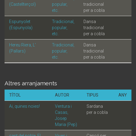
(Castellterçol)
popular,
tradicional
etc.
per a cobla
Espunyolet
Tradicional,
Dansa
(Espunyola)
popular,
tradicional
etc.
per a cobla
Hereu Riera, L'
Tradicional,
Dansa
(Pallars)
popular,
tradicional
etc.
per a cobla
Altres arranjaments
TÍTOL
AUTOR
TIPUS
ANY
Ai, quines noies!
Ventura i
Sardana
Casas,
per a cobla
Josep
Maria (Pep)
cant del poble, El
Vives i
Cançó per