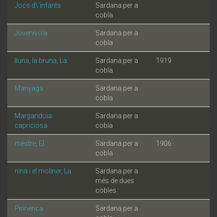
Jocs d\'infants
Sardana per a
cobla
Jovenívola
Sardana per a
cobla
lluna, la bruna, La
Sardana per a
1919
cobla
Manyaga
Sardana per a
cobla
Margaridoia
Sardana per a
capriciosa
cobla
mestre, El
Sardana per a
1906
cobla
nina i el moliner, La
Sardana per a
més de dues
cobles
Pirinenca
Sardana per a