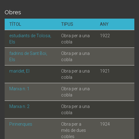
Obres
TÍTOL
TIPUS
ANY
estudiants de Tolosa,
Obra per a una
1922
Els
cobla
fadrins de Sant Boi,
Obra per a una
Els
cobla
maridet, El
Obra per a una
1921
cobla
Marxa n. 1
Obra per a una
cobla
Marxa n. 2
Obra per a una
cobla
Pirinenques
Obra per a
1924
més de dues
cobles