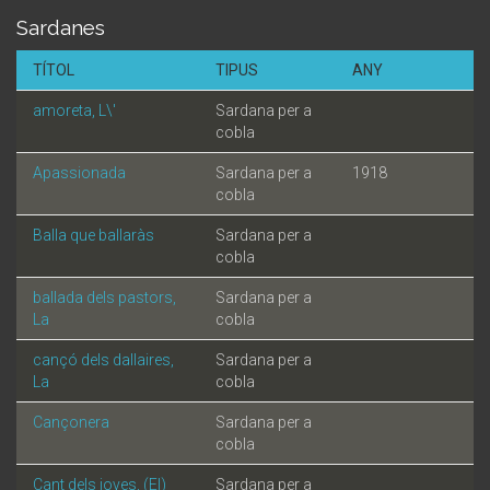
Sardanes
TÍTOL
TIPUS
ANY
amoreta, L\'
Sardana per a
cobla
Apassionada
Sardana per a
1918
cobla
Balla que ballaràs
Sardana per a
cobla
ballada dels pastors,
Sardana per a
La
cobla
cançó dels dallaires,
Sardana per a
La
cobla
Cançonera
Sardana per a
cobla
Cant dels joves, (El)
Sardana per a