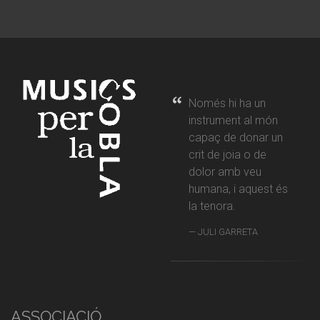
Només hi ha un
instrument al món
capaç de donar un
crit de joia o de
dolor amb veu
humana, i aquest és
la tenora.
JULI GARRETA
ASSOCIACIÓ