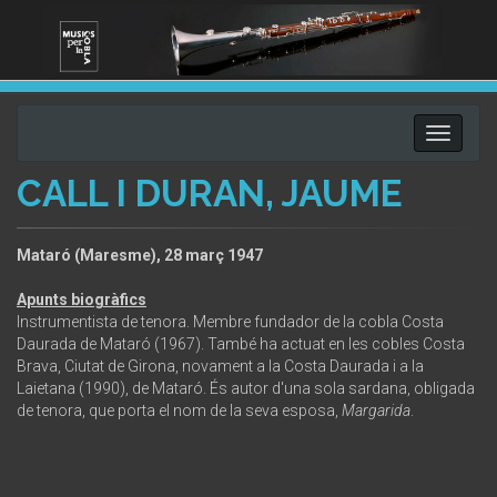
Toggle
navigati
CALL I DURAN, JAUME
Mataró (Maresme), 28 març 1947
Apunts biogràfics
Instrumentista de tenora. Membre fundador de la cobla Costa
Daurada de Mataró (1967). També ha actuat en les cobles Costa
Brava, Ciutat de Girona, novament a la Costa Daurada i a la
Laietana (1990), de Mataró. És autor d'una sola sardana, obligada
de tenora, que porta el nom de la seva esposa,
Margarida
.