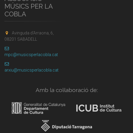
MÚSICS PER LA
COBLA
Avinguda d'Arraona, 6,
08201 SABADELL
mpc@musicsperlacobla.cat
arxiu@musicsperlacobla.cat
Amb la col·laboració de: