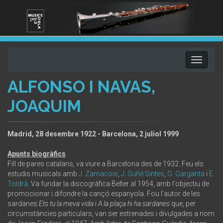
Toggle
navigati
ALFONSO I NAVAS,
JOAQUIM
Madrid, 28 desembre 1922 - Barcelona, 2 juliol 1999
Apunts biogràfics
Fill de pares catalans, va viure a Barcelona des de 1932. Feu els
estudis musicals amb
J. Zamacois
,
J. Suñé Sintes
,
G. Garganta
i
E.
Toldrà
. Va fundar la discogràfica Belter al 1954, amb l'objectiu de
promocionar i difondre la cançó espanyola. Fou l’autor de les
sardanes
Ets tu la meva vida
i
A la plaça hi ha sardanes
que, per
circumstàncies particulars, van ser estrenades i divulgades a nom