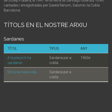
de Josep Fradera, el 1947. Amb lletra de Santiago Guàrdia, foren
cantades i enregistrades per Gaietà Renom, Salomé i la Cobla
Barcelona.
TÍTOLS EN EL NOSTRE ARXIU
Sardanes
TÍTOL
TIPUS
ANY
A la plaça hi ha
Sardana per a
1960e
sardanes
cobla
Ets tu la meva vida
Sardana per a
cobla