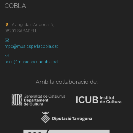
COBLA
Avinguda d'Arraona, 6,
08201 SABADELL
mpc@musicsperlacobla.cat
arxiu@musicsperlacobla.cat
Amb la col·laboració de: