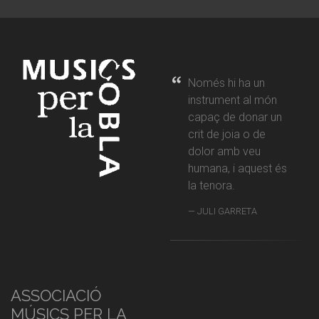
Només hi ha un
instrument al món
capaç de donar un
crit de joia o de
dolor amb veu
humana, i aquest és
la tenora.
JULI GARRETA
ASSOCIACIÓ
MÚSICS PER LA