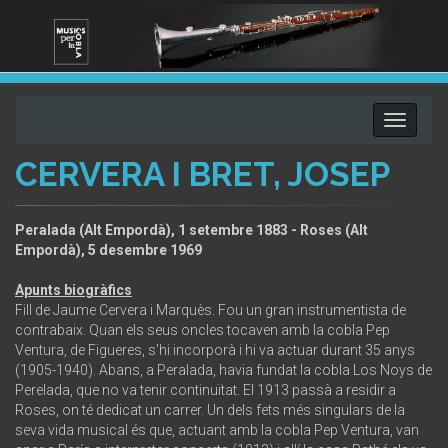
Toggle
navigati
CERVERA I BRET, JOSEP
Peralada (Alt Empordà), 1 setembre 1883 - Roses (Alt
Empordà), 5 desembre 1969
Apunts biogràfics
Fill de Jaume Cervera i Marquès. Fou un gran instrumentista de
contrabaix. Quan els seus oncles tocaven amb la cobla Pep
Ventura, de Figueres, s'hi incorporà i hi va actuar durant 35 anys
(1905-1940). Abans, a Peralada, havia fundat la cobla Los Noys de
Perelada, que no va tenir continuïtat. El 1913 passà a residir a
Roses, on té dedicat un carrer. Un dels fets més singulars de la
seva vida musical és que, actuant amb la cobla Pep Ventura, van