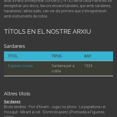
anar a París a interpretar concerts (1913) i allí la casa Pathé els va
enregistrar uns discs, llavors encara tubulars, que amb sardanes,
havaneres i altres balls, van ser els primers que s'enregistraven
amb instruments de cobla.
TÍTOLS EN EL NOSTRE ARXIU
Sardanes
TÍTOL
TIPUS
ANY
Espines i roses
Sardana per a
1924
cobla
Altres títols
Sardanes
Brots tendres - Flor d'hivern - Juga i no ploris - La papallona i el
mosquit - Mirant al cel - Somni bruixenc (Premiada a Figueres,