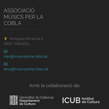
ASSOCIACIÓ
MÚSICS PER LA
COBLA
Avinguda d'Arraona, 6,
08201 SABADELL
mpc@musicsperlacobla.cat
arxiu@musicsperlacobla.cat
Amb la col·laboració de: