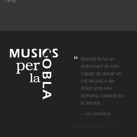
1910)
Només hi ha un
instrument al món
capaç de donar un
crit de joia o de
dolor amb veu
humana, i aquest és
la tenora.
JULI GARRETA