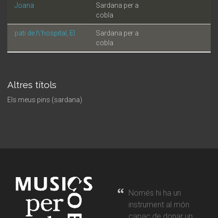
Joana
Sardana per a
cobla
pati de l\'hospital, El
Sardana per a
cobla
Altres títols
Els meus pins (sardana)
Només hi ha un
instrument al món
capaç de donar un