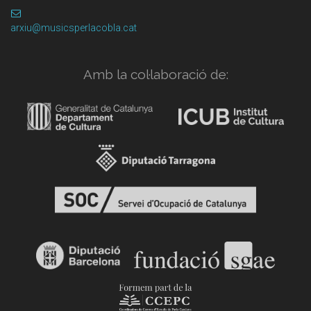
arxiu@musicsperlacobla.cat
Amb la col·laboració de: