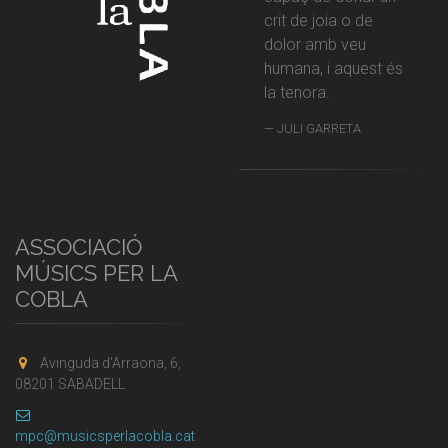
crit de joia o de
dolor amb veu
humana, i aquest és
la tenora.
JULI GARRETA
ASSOCIACIÓ
MÚSICS PER LA
COBLA
Avinguda d'Arraona, 6,
08201 SABADELL
mpc@musicsperlacobla.cat