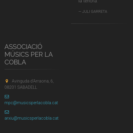
la tenora.
JULI GARRETA
ASSOCIACIÓ
MÚSICS PER LA
COBLA
Avinguda d'Arraona, 6,
08201 SABADELL
mpc@musicsperlacobla.cat
arxiu@musicsperlacobla.cat