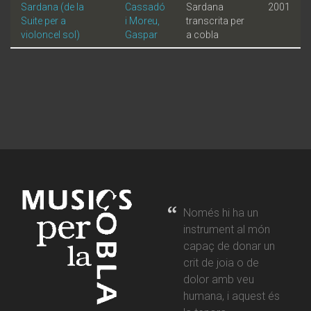
Sardana (de la
Cassadó
Sardana
2001
Suite per a
i Moreu,
transcrita per
violoncel sol)
Gaspar
a cobla
Només hi ha un
instrument al món
capaç de donar un
crit de joia o de
dolor amb veu
humana, i aquest és