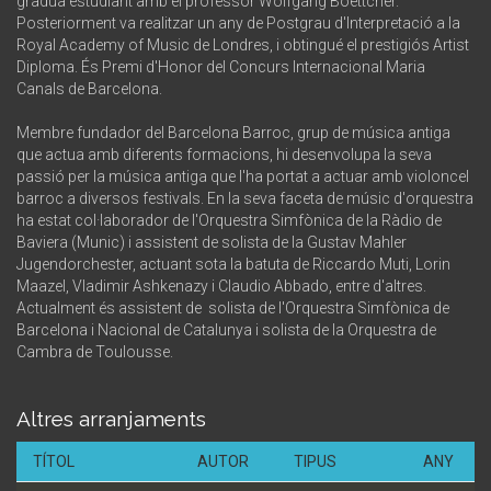
gradua estudiant amb el professor Wolfgang Boettcher.
Posteriorment va realitzar un any de Postgrau d'Interpretació a la
Royal Academy of Music de Londres, i obtingué el prestigiós Artist
Diploma. És Premi d'Honor del Concurs Internacional Maria
Canals de Barcelona.
Membre fundador del Barcelona Barroc, grup de música antiga
que actua amb diferents formacions, hi desenvolupa la seva
passió per la música antiga que l'ha portat a actuar amb violoncel
barroc a diversos festivals. En la seva faceta de músic d'orquestra
ha estat col·laborador de l'Orquestra Simfònica de la Ràdio de
Baviera (Munic) i assistent de solista de la Gustav Mahler
Jugendorchester, actuant sota la batuta de Riccardo Muti, Lorin
Maazel, Vladimir Ashkenazy i Claudio Abbado, entre d'altres.
Actualment és assistent de solista de l'Orquestra Simfònica de
Barcelona i Nacional de Catalunya i solista de la Orquestra de
Cambra de Toulousse.
Altres arranjaments
TÍTOL
AUTOR
TIPUS
ANY