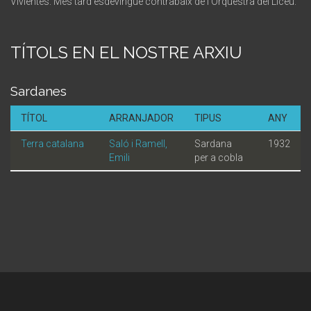
Vivientes. Més tard esdevingué contrabaix de l'Orquestra del Liceu.
TÍTOLS EN EL NOSTRE ARXIU
Sardanes
TÍTOL
ARRANJADOR
TIPUS
ANY
Terra catalana
Saló i Ramell,
Sardana
1932
Emili
per a cobla