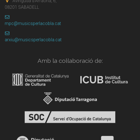
Avinguda d'Arraona, 6,
08201 SABADELL
mpc@musicsperlacobla.cat
arxiu@musicsperlacobla.cat
Amb la col·laboració de: