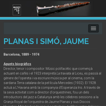
Toggle
navigati
PLANAS I SIMÓ, JAUME
Barcelona, 1889 - 1974
Apunts biogràfics
Director, tenor i compositor. Músic polifacètic que començà
actuant en cafès i el 1923 interpretà
La traviata
al Liceu, es passà al
gènere de l'opereta i va escriure música per al cinema, com la
sardana
Terra catalana
de la pel·lícula Mercedes (1932). El 1928
actuà a L'Havana amb la companyia d'Esperanza Iris. A través de
la seva activitat com a director d'orquestrines, fou un dels
introductors del jazz a Catalunya amb les cèlebres sessions a la
Granja Royal de l'orquestra de Jaume Planas y sus Discos