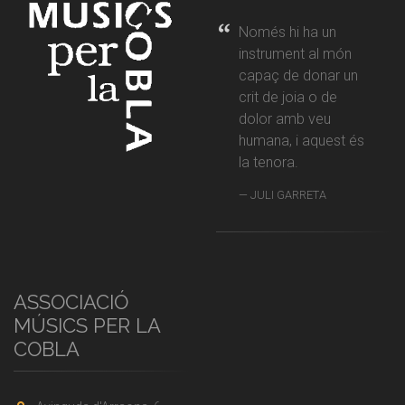
Només hi ha un
instrument al món
capaç de donar un
crit de joia o de
dolor amb veu
humana, i aquest és
la tenora.
JULI GARRETA
ASSOCIACIÓ
MÚSICS PER LA
COBLA