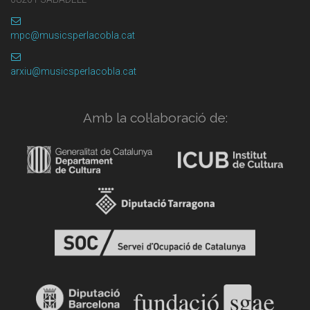
mpc@musicsperlacobla.cat
arxiu@musicsperlacobla.cat
Amb la col·laboració de: