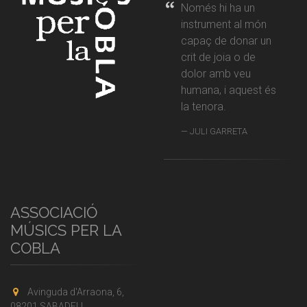
Només hi ha un
instrument al món
capaç de donar un
crit de joia o de
dolor amb veu
humana, i aquest és
la tenora.
JULI GARRETA
ASSOCIACIÓ
MÚSICS PER LA
COBLA
Avinguda d'Arraona, 6,
08201 SABADELL