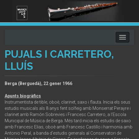
Toggle
navigati
PUJALS I CARRETERO,
LLUÍS
Berga (Berguedà), 22 gener 1966
Apunts biogràfics
Instrumentista de tible, oboè, clarinet, saxo i flauta. Inicia els seus
estudis musicals als 8 anys fent solfeig amb Monserrat Perayre i
clarinet amb Ramón Sobrevies i Francesc Carretero, a l'Escola
Municipal de Música de Berga. Més tard inicia els estudis de saxo
amb Francesc Elias, oboè amb Francesc Castillo i harmonia amb
Antonio Peral, a banda d'estudis generals al Conservatori de