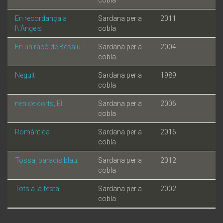
En recordança a
Sardana per a
2011
l\'Àngels
cobla
En un racó de Besalú
Sardana per a
2004
cobla
Neguit
Sardana per a
1989
cobla
nen de corts, El
Sardana per a
2006
cobla
Romàntica
Sardana per a
2016
cobla
Tossa, paradís blau
Sardana per a
2012
cobla
Tots a la festa
Sardana per a
2002
cobla