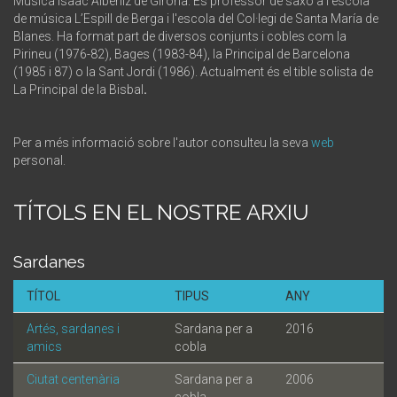
Música Isaac Albéniz de Girona. És professor de saxo a l'escola
de música L’Espill de Berga i l'escola del Col·legi de Santa María de
Blanes. Ha format part de diversos conjunts i cobles com la
Pirineu (1976-82), Bages (1983-84), la Principal de Barcelona
(1985 i 87) o la Sant Jordi (1986). Actualment és el tible solista de
La Principal de la Bisbal
.
Per a més informació sobre l'autor consulteu la seva
web
personal.
TÍTOLS EN EL NOSTRE ARXIU
Sardanes
TÍTOL
TIPUS
ANY
Artés, sardanes i
Sardana per a
2016
amics
cobla
Ciutat centenària
Sardana per a
2006
cobla