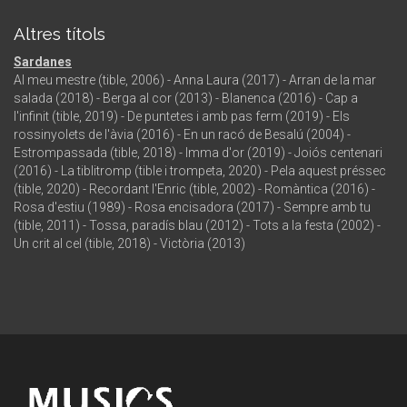
Altres títols
Sardanes
Al meu mestre (tible, 2006) - Anna Laura (2017) - Arran de la mar
salada (2018) - Berga al cor (2013) - Blanenca (2016) - Cap a
l'infinit (tible, 2019) - De puntetes i amb pas ferm (2019) - Els
rossinyolets de l'àvia (2016) - En un racó de Besalú (2004) -
Estrompassada (tible, 2018) - Imma d'or (2019) - Joiós centenari
(2016) - La tiblitromp (tible i trompeta, 2020) - Pela aquest préssec
(tible, 2020) - Recordant l'Enric (tible, 2002) - Romàntica (2016) -
Rosa d'estiu (1989) - Rosa encisadora (2017) - Sempre amb tu
(tible, 2011) - Tossa, paradís blau (2012) - Tots a la festa (2002) -
Un crit al cel (tible, 2018) - Victòria (2013)